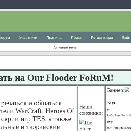
Форум
Участники
Правила
Поиск
Регистрация
Войт
Активные темы
ать на Our Flooder FoRuM!
Баннер:
тречаться и общаться
Код:
Наши
ели WarCraft, Heroes Of
{a
союзники:
href="http://lotrsm
 серии игр TES, а также
{img
льные и творческие
src="http://i011.rad