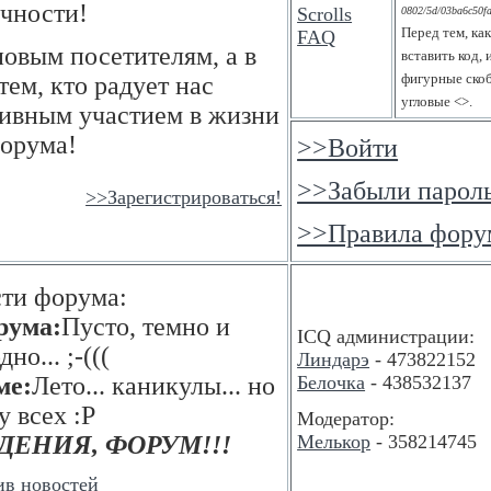
чности!
0802/5d/03ba6c50fa
Перед тем, ка
овым посетителям, а в
вставить код,
фигурные скоб
тем, кто радует нас
угловые <>.
тивным участием в жизни
орума!
>>Войти
>>Забыли парол
>>Зарегистрироваться!
>>Правила фору
ти форума:
рума:
Пусто, темно и
ICQ администрации:
но... ;-(((
Линдарэ
- 473822152
ме:
Лето... каникулы... но
Белочка
- 438532137
у всех :P
Модератор:
ДЕНИЯ, ФОРУМ!!!
Мелькор
- 358214745
ив новостей