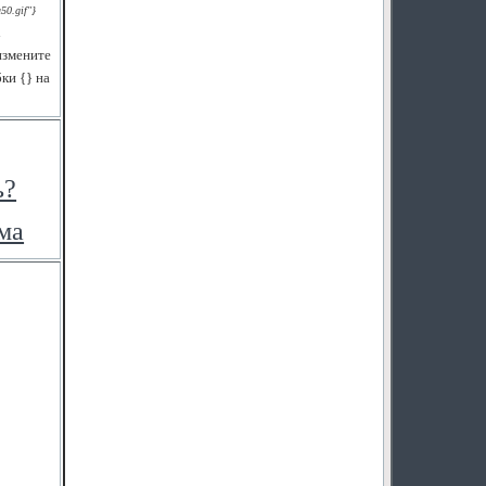
50.gif"}
к
 измените
ки {} на
ь?
ма