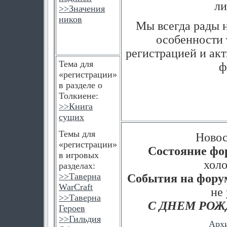
ли
>>
Значения
ников
Мы всегда рады н
особенности 
регистрацией и ак
Тема для
ф
«регистрации»
в разделе о
Толкиене:
>>
Книга
сущих
Темы для
Новос
«регистрации»
Состояние фо
в игровых
холод
разделах:
>>
Таверна
События на фору
WarCraft
не 
>>
Таверна
С ДНЕМ РОЖ
Героев
>>
Гильдия
Арх