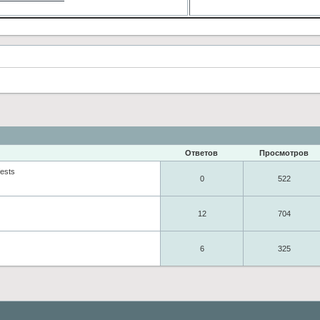
Ответов
Просмотров
fests
0
522
12
704
6
325