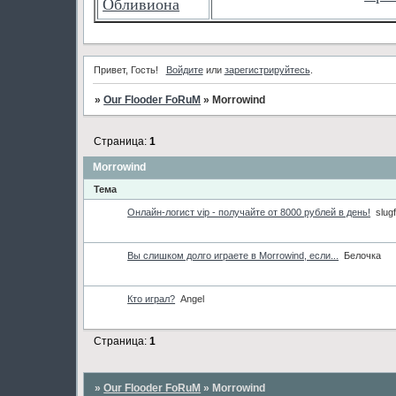
Обливиона
Привет, Гость!
Войдите
или
зарегистрируйтесь
.
»
Our Flooder FoRuM
»
Morrowind
Страница:
1
Morrowind
Тема
Онлайн-логист vip - получайте от 8000 рублей в день!
slug
Вы слишком долго играете в Morrowind, если...
Белочка
Кто играл?
Angel
Страница:
1
»
Our Flooder FoRuM
»
Morrowind