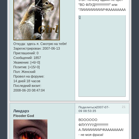
"ВО ФЛУД!!!!!!!!!!!!!!!!" или
"ЛИИИИИИИИИЧКАААААААААА"?!
0
Откуда:
здесь я. Смотрю на тебя!
Зарегистрирован
: 2007-06-13
Приглашений:
0
Сообщений:
1857
Уважение:
[+6/-0]
Позитив:
[+15/-0]
Пол:
Женский
Провел на форуме:
14 дней 18 часов
Последний визит:
2008-06-20 08:47:04
21
Поделиться
2007-07-
Линдарэ
09 08:53:35
Flooder God
ВОООООО
ФЛУУУУУД!!!!!!!!!!!!!
А ЛИИИИИИИЧКАААААААА!
- не моя фраза!