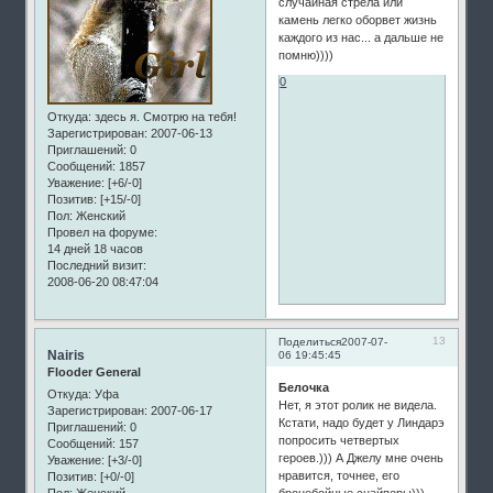
случайная стрела или
камень легко оборвет жизнь
каждого из нас... а дальше не
помню))))
0
Откуда:
здесь я. Смотрю на тебя!
Зарегистрирован
: 2007-06-13
Приглашений:
0
Сообщений:
1857
Уважение:
[+6/-0]
Позитив:
[+15/-0]
Пол:
Женский
Провел на форуме:
14 дней 18 часов
Последний визит:
2008-06-20 08:47:04
13
Поделиться
2007-07-
Nairis
06 19:45:45
Flooder General
Белочка
Откуда:
Уфа
Нет, я этот ролик не видела.
Зарегистрирован
: 2007-06-17
Кстати, надо будет у Линдарэ
Приглашений:
0
попросить четвертых
Сообщений:
157
героев.))) А Джелу мне очень
Уважение:
[+3/-0]
нравится, точнее, его
Позитив:
[+0/-0]
Пол:
Женский
бронебойные снайперы)))