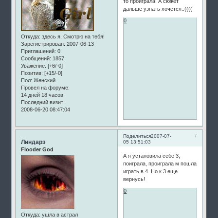
то проиграла! А сюжет
дальше узнать хочется..((((
0
Откуда:
здесь я. Смотрю на тебя!
Зарегистрирован
: 2007-06-13
Приглашений:
0
Сообщений:
1857
Уважение:
[+6/-0]
Позитив:
[+15/-0]
Пол:
Женский
Провел на форуме:
14 дней 18 часов
Последний визит:
2008-06-20 08:47:04
7
Поделиться
2007-07-
Линдарэ
05 13:51:03
Flooder God
А я установила себе 3,
поиграла, проиграла м пошла
играть в 4. Но к 3 еще
вернусь!
0
Откуда:
ушла в астрал