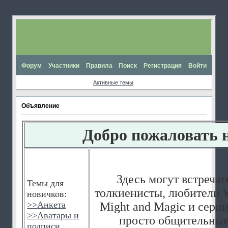
Форум
Участники
Правила
Поиск
Регистрация
Войти
Активные темы
Объявление
Добро пожаловать 
Здесь могут встречат
Темы для
толкиенисты, любители W
новичков:
>>
Анкета
Might and Magic и серии
>>
Аватары и
просто общительные
подписи