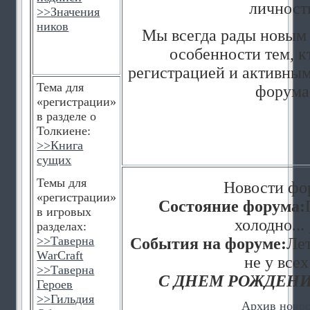
личност
>>
Значения
ников
Мы всегда рады новым 
особенности тем, к
регистрацией и активным
Тема для
форума
«регистрации»
в разделе о
Толкиене:
>>
Книга
сущих
Темы для
Новости фо
«регистрации»
Состояние форума:
в игровых
холодно... 
разделах:
>>
Таверна
События на форуме:
Лет
WarCraft
не у всех
>>
Таверна
С ДНЕМ РОЖДЕНИ
Героев
>>
Гильдия
Архив ново