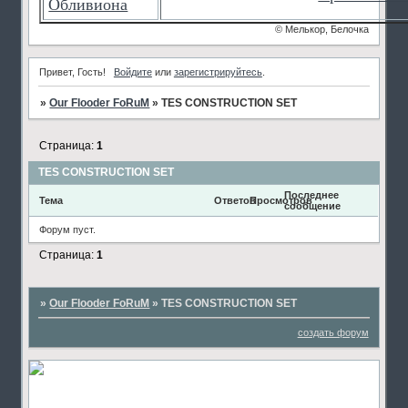
Обливиона
© Мелькор, Белочка
Привет, Гость!
Войдите
или
зарегистрируйтесь
.
»
Our Flooder FoRuM
»
TES CONSTRUCTION SET
Страница:
1
TES CONSTRUCTION SET
Последнее
Тема
Ответов
Просмотров
сообщение
Форум пуст.
Страница:
1
»
Our Flooder FoRuM
»
TES CONSTRUCTION SET
создать форум