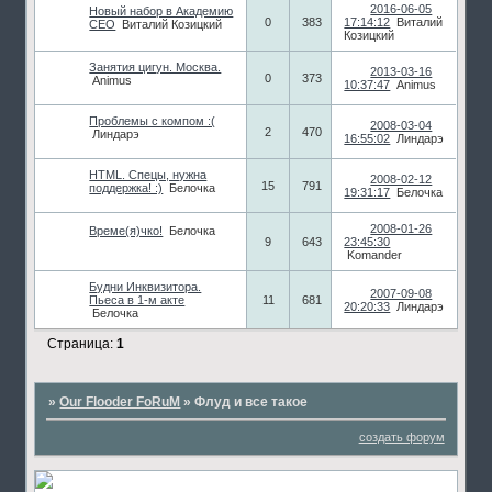
2016-06-05
Новый набор в Академию
0
383
17:14:12
Виталий
СЕО
Виталий Козицкий
Козицкий
Занятия цигун. Москва.
2013-03-16
0
373
Animus
10:37:47
Animus
Проблемы с компом :(
2008-03-04
2
470
Линдарэ
16:55:02
Линдарэ
HTML. Спецы, нужна
2008-02-12
15
791
поддержка! :)
Белочка
19:31:17
Белочка
2008-01-26
Време(я)чко!
Белочка
9
643
23:45:30
Komander
Будни Инквизитора.
2007-09-08
Пьеса в 1-м акте
11
681
20:20:33
Линдарэ
Белочка
Страница:
1
»
Our Flooder FoRuM
»
Флуд и все такое
создать форум