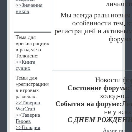
личност
>>
Значения
ников
Мы всегда рады новым 
особенности тем, к
регистрацией и активным
Тема для
форума
«регистрации»
в разделе о
Толкиене:
>>
Книга
сущих
Темы для
Новости фо
«регистрации»
Состояние форума:
в игровых
холодно... 
разделах:
>>
Таверна
События на форуме:
Лет
WarCraft
не у всех
>>
Таверна
С ДНЕМ РОЖДЕНИ
Героев
>>
Гильдия
Архив ново