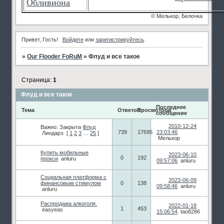
Обливиона
© Мелькор, Белочка
Привет, Гость!
Войдите
или
зарегистрируйтесь
.
»
Our Flooder FoRuM
»
Флуд и все такое
Страница:
1
Флуд и все такое
Последнее
Тема
Ответов
Просмотров
сообщение
2010-12-24
Важно:
Закрыта
Флуд
739
17695
23:03:46
Линдарэ
[
1
2
3
…
25
]
Мелькор
Купить мобильные
2023-06-10
0
192
прокси
anluru
09:57:06
anluru
Социальная платформа с
2023-06-09
финансовым стимулом
0
138
09:58:46
anluru
anluru
Распродажа алкоголя.
2022-01-18
1
453
easyeas
15:06:54
tao8286