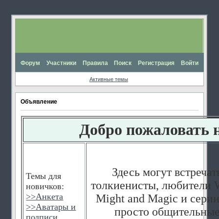
Форум
Участники
Правила
Поиск
Регистрация
Войти
Активные темы
Объявление
Добро пожаловать 
Здесь могут встречат
Темы для
толкиенисты, любители W
новичков:
>>
Анкета
Might and Magic и серии
>>
Аватары и
просто общительные
подписи