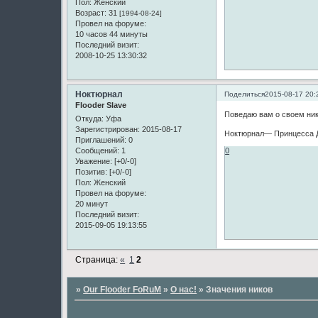
Пол:
Женский
Возраст:
31
[1994-08-24]
Провел на форуме:
10 часов 44 минуты
Последний визит:
2008-10-25 13:30:32
Ноктюрнал
Поделиться
2015-08-17 20:
Flooder Slave
Поведаю вам о своем нике
Откуда:
Уфа
Зарегистрирован
: 2015-08-17
Ноктюрнал— Принцесса Да
Приглашений:
0
Сообщений:
1
0
Уважение:
[+0/-0]
Позитив:
[+0/-0]
Пол:
Женский
Провел на форуме:
20 минут
Последний визит:
2015-09-05 19:13:55
Страница:
«
1
2
»
Our Flooder FoRuM
»
О нас!
»
Значения ников