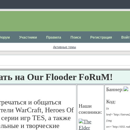
Форум
Участники
Правила
Поиск
Регистрация
Войт
Активные темы
ать на Our Flooder FoRuM!
Баннер:
тречаться и общаться
Код:
Наши
ели WarCraft, Heroes Of
{a
союзники:
href="http://lotrsm
 серии игр TES, а также
{img
льные и творческие
src="http://i011.rad