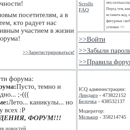
чности!
0802/5d/03ba6c50fa
Перед тем, ка
овым посетителям, а в
вставить код,
фигурные скоб
тем, кто радует нас
угловые <>.
тивным участием в жизни
орума!
>>Войти
>>Забыли парол
>>Зарегистрироваться!
>>Правила фору
ти форума:
рума:
Пусто, темно и
ICQ администрации:
но... ;-(((
Линдарэ
- 473822152
ме:
Лето... каникулы... но
Белочка
- 438532137
у всех :P
Модератор:
ДЕНИЯ, ФОРУМ!!!
Мелькор
- 358214745
ив новостей