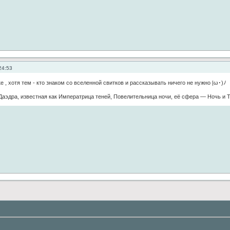
24:53
 , хотя тем - кто знаком со вселенной свитков и рассказывать ничего не нужно |ω･)ﾉ
эдра, известная как Императрица теней, Повелительница ночи, её сфера — Ночь и Т