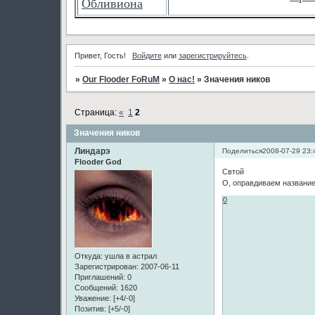
Обливиона
Привет, Гость!
Войдите
или
зарегистрируйтесь
.
»
Our Flooder FoRuM
»
О нас!
»
Значения ников
Страница:
«
1
2
Значения ников
Линдарэ
Поделиться
2008-07-29 23:
Flooder God
Свтой
О, оправдиваем название
0
Откуда:
ушла в астрал
Зарегистрирован
: 2007-06-11
Приглашений:
0
Сообщений:
1620
Уважение:
[+4/-0]
Позитив:
[+5/-0]