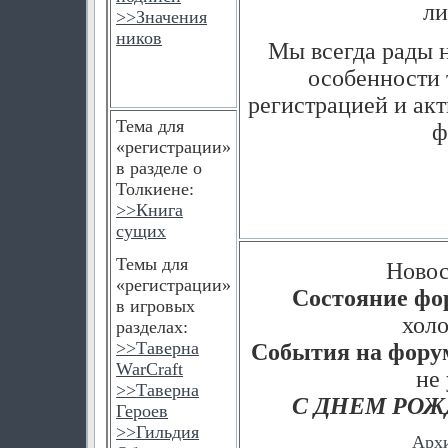
ли
>>
Значения
ников
Мы всегда рады н
особенности 
регистрацией и ак
Тема для
ф
«регистрации»
в разделе о
Толкиене:
>>
Книга
сущих
Темы для
Новос
«регистрации»
Состояние фо
в игровых
холод
разделах:
>>
Таверна
События на фору
WarCraft
не 
>>
Таверна
С ДНЕМ РОЖ
Героев
>>
Гильдия
Арх