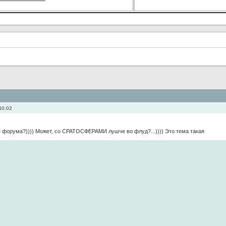
40:02
 форума?)))) Может, со СРАТОСФЕРАМИ лушче во флуд?...)))) Это тема такая