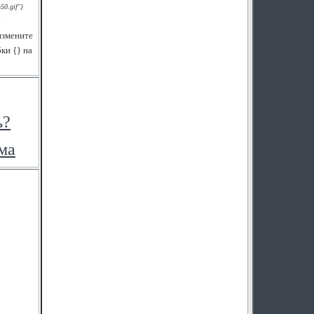
50.gif"}
к
 измените
ки {} на
ь?
ма