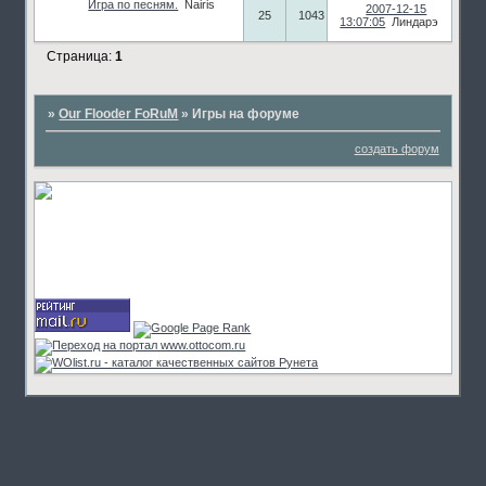
Игра по песням.
Nairis
2007-12-15
25
1043
13:07:05
Линдарэ
Страница:
1
»
Our Flooder FoRuM
»
Игры на форуме
создать форум