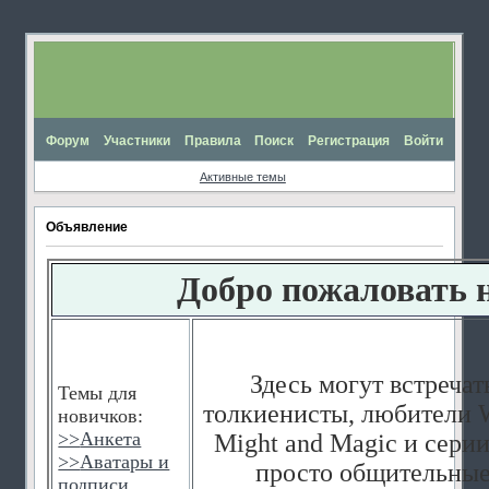
Форум
Участники
Правила
Поиск
Регистрация
Войти
Активные темы
Объявление
Добро пожаловать 
Здесь могут встречат
Темы для
толкиенисты, любители W
новичков:
>>
Анкета
Might and Magic и серии
>>
Аватары и
просто общительные
подписи