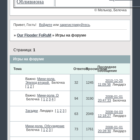
Обливиона
© Мелькор, Белочка
Привет, Гость!
Войдите
или
зарегистрируйтесь
.
»
Our Flooder FoRuM
»
Игры на форуме
Страница:
1
Игры на форуме
Последнее
Тема
Ответов
Просмотров
сообщение
Важно:
Мини-рола.
2010-12-25
Эпизод второй.
Белочка
32
1245
11:09:38
Линдарэ
[
1
2
]
Важно:
Мини-рола :D
2008-01-01
94
3190
Белочка
[
1
2
3
4
]
20:47:33
Белочка
Загадки
Линдарэ
[
1
2
3
]
2008-04-03
63
2049
12:18:27
Линдарэ
Мини-рола. Обсуждение
2008-01-01
73
1761
Белочка
[
1
2
3
]
20:28:30
Линдарэ