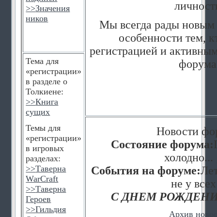
личност
>>
Значения
ников
Мы всегда рады новым 
особенности тем, к
регистрацией и активным
Тема для
форума
«регистрации»
в разделе о
Толкиене:
>>
Книга
сущих
Темы для
Новости фо
«регистрации»
Состояние форума:
в игровых
холодно... 
разделах:
>>
Таверна
События на форуме:
Лет
WarCraft
не у всех
>>
Таверна
С ДНЕМ РОЖДЕНИ
Героев
>>
Гильдия
Архив ново