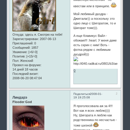
квестам или в принципе.
Мой любимый даэдра -
Джиггалаг)) а поскольку это
одно лицо с Шигоратом, то и
Шигорат тоже))).
Откуда:
здесь я. Смотрю на тебя!
А еще Клавикус Вайл -
Зарегистрирован
: 2007-06-13
обожаю!!! :heart: У меня даже
Приглашений:
0
есть скрин с ним! Воть -
Сообщений:
1857
фотка рядом с любимым
Уважение:
[+6/-0]
даэдрой)))
Позитив:
[+15/-0]
Пол:
Женский
Провел на форуме:
14 дней 18 часов
0
Последний визит:
2008-06-20 08:47:04
2
Поделиться
2008-01-
Линдарэ
19 19:25:08
Flooder God
Я проголосовала аж за 4!!!
Вот как я всех люблю))))
Ну, Шигората я люблю как
родственника по несчастью -
тоже шизной
Нортюрнал - потому что