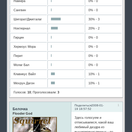
Намира
0% - 0
Сангвин
0% - 0
Шигорат/Джиггалаг
30% - 3
Ноктюрнал
20% - 2
Гирцин
0% - 0
Хермоус Мора
0% - 0
Перит
0% - 0
Молаг Бал
0% - 0
Клавикус Вайл
10% - 1
Мехрун Дагон
10% - 1
Голосов:
10
;
Проголосовали:
3
1
Поделиться
2008-01-
Белочка
19 18:57:52
Flooder God
Здесь голосуем и
отписываемся, какой ваш
любимый даэдра из
вышеперечисленных - по