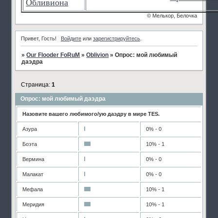
Обливиона
© Мелькор, Белочка
Привет, Гость!
Войдите
или
зарегистрируйтесь
.
»
Our Flooder FoRuM
»
Oblivion
»
Опрос: мой любимый
даэдра
Страница:
1
Опрос: мой любимый даэдра
Назовите вашего любимого/ую даэдру в мире TES.
Азура
0% - 0
Боэта
10% - 1
Вермина
0% - 0
Малакат
0% - 0
Мефала
10% - 1
Меридия
10% - 1