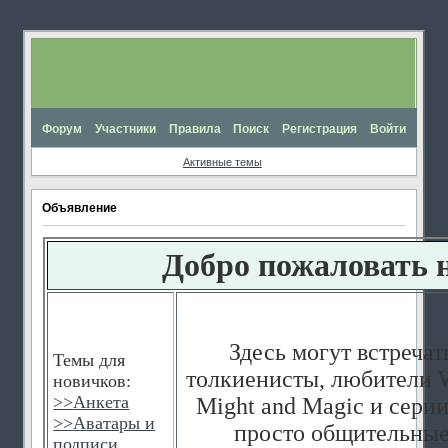
Форум
Участники
Правила
Поиск
Регистрация
Войти
Активные темы
Объявление
Добро пожаловать 
Здесь могут встречат
Темы для
толкиенисты, любители W
новичков:
>>
Анкета
Might and Magic и серии
>>
Аватары и
просто общительные
подписи