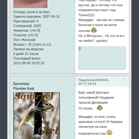
крутая, да и потому что она
покровительствует над
Откуда:
ушла в астрал
Тенью)))))
Зарегистрирован
: 2007-06-11
Меридию - так как по словам
Приглашений:
0
Белочки статуя на меня
Сообщений:
1620
Уважение:
[+4/-0]
похожа
Позитив:
[+5/-0]
Ну а Мехруша... Ну кто ж его
Пол:
Женский
не любит? :pardon:
Возраст:
32
[1993-10-22]
0
Провел на форуме:
9 дней 15 часов
Последний визит:
2011-08-05 19:02:33
3
Поделиться
2008-01-
Белочка
20 17:18:43
Flooder God
Вай, какой Шигорат
популярный! Недаром
прошли Дрожащие
Острова...
Меридия, кстати, очень
красивая статуя! И Намира,
несмотря на свои
покровительства