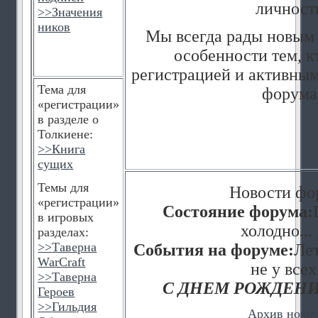
личност
>>
Значения
ников
Мы всегда рады новым 
особенности тем, к
регистрацией и активным
Тема для
форума
«регистрации»
в разделе о
Толкиене:
>>
Книга
сущих
Темы для
Новости фо
«регистрации»
Состояние форума:
в игровых
холодно... 
разделах:
>>
Таверна
События на форуме:
Лет
WarCraft
не у всех
>>
Таверна
С ДНЕМ РОЖДЕНИ
Героев
>>
Гильдия
Архив ново