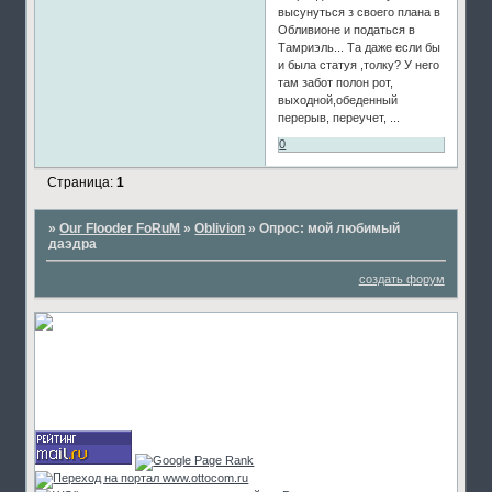
высунуться з своего плана в
Обливионе и податься в
Тамриэль... Та даже если бы
и была статуя ,толку? У него
там забот полон рот,
выходной,обеденный
перерыв, переучет, ...
0
Страница:
1
»
Our Flooder FoRuM
»
Oblivion
»
Опрос: мой любимый
даэдра
создать форум