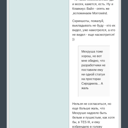
и мозги, кажется, есть. Ну и
Клавкиус Вайл - опять же
,вспоминаем Morrowind.
Скриншоты, пожалуй,
выкладывать не буду - кто их
видел, уже намотрелся, а кто
не видел - еще насмотрится!
))
Мехруша тоже
хорош, но вот
мне обидно, что
разработчики не
поставили ему
ни одной статуи
на просторах
Сиродиила... А
жаль
Нельзя не согласиться, но
еще больше жаль, что
Мехруше надоело быть
белым и пушистым, как хотя
бы, в TES III, и ему
взбрендило в голову