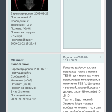
Зарегистрирован
: 2009-01-26
Приглашений:
0
Сообщений:
2
Уважение:
[+0/-0]
Позитив:
[+0/-0]
Провел на форуме:
27 минут
Последний визит:
2009-02-02 15:26:48
5
Поделиться
2009-07-
Claimant
13 21:30:27
Flooder Slave
Голосую за Азуру, т.к. она
Зарегистрирован
: 2009-07-13
вешна крутилась с нами в
Приглашений:
0
TES III, да и квест там у нее
Сообщений:
1
выдерживает конкуренции, в
Уважение:
[+0/-0]
отличие от TES IV, Шигората
Позитив:
[+0/-0]
- веселый, хороший дядька -
Провел на форуме:
1 час 2 минуты
даэдра, раса - Шигорат(ы) ;D
Последний визит:
;D ;D
2009-09-09 20:45:32
Так - с... Еще, пожалуй,
Хермоус Мора - статуя
вообще непонятно что, а сам
- то такой обособленный ,да