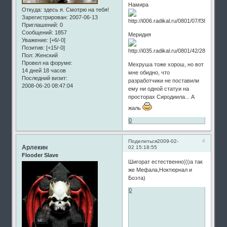
Намира
Откуда:
здесь я. Смотрю на тебя!
Зарегистрирован
: 2007-06-13
Приглашений:
0
Сообщений:
1857
Меридия
Уважение:
[+6/-0]
Позитив:
[+15/-0]
Пол:
Женский
Провел на форуме:
Мехруша тоже хорош, но вот
14 дней 18 часов
мне обидно, что
Последний визит:
разработчики не поставили
2008-06-20 08:47:04
ему ни одной статуи на
просторах Сиродиила... А
жаль
0
4
Поделиться
2009-02-
Арлекин
02 15:18:55
Flooder Slave
Шигорат естественно)))а так
же Мефала,Ноктюрнал и
Боэта)
0