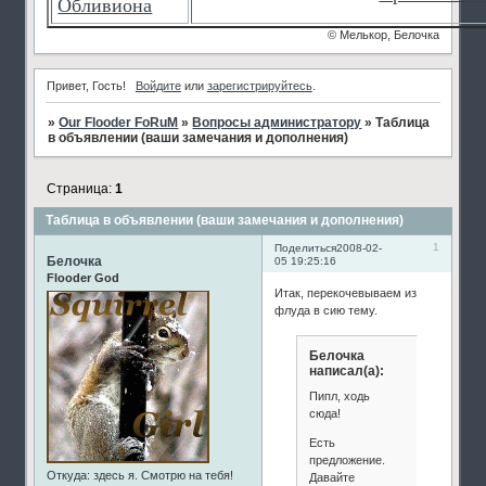
Обливиона
© Мелькор, Белочка
Привет, Гость!
Войдите
или
зарегистрируйтесь
.
»
Our Flooder FoRuM
»
Вопросы администратору
»
Таблица
в объявлении (ваши замечания и дополнения)
Страница:
1
Таблица в объявлении (ваши замечания и дополнения)
1
Поделиться
2008-02-
Белочка
05 19:25:16
Flooder God
Итак, перекочевываем из
флуда в сию тему.
Белочка
написал(а):
Пипл, ходь
сюда!
Есть
предложение.
Откуда:
здесь я. Смотрю на тебя!
Давайте