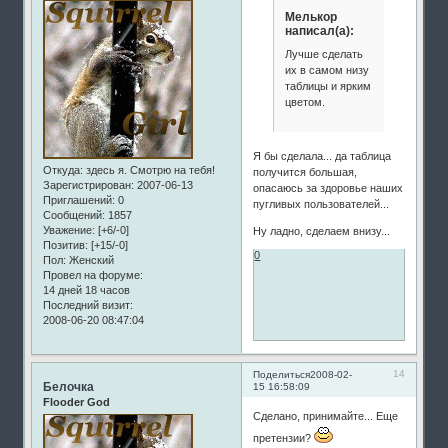
Мелькор
написал(а):
Лучше сделать
их в самом низу
таблицы и ярким
цветом.
Я бы сделала... да таблица
Откуда:
здесь я. Смотрю на тебя!
получится большая,
Зарегистрирован
: 2007-06-13
опасаюсь за здоровье наших
Приглашений:
0
пугливых пользователей...
Сообщений:
1857
Уважение:
[+6/-0]
Ну ладно, сделаем внизу...
Позитив:
[+15/-0]
0
Пол:
Женский
Провел на форуме:
14 дней 18 часов
Последний визит:
2008-06-20 08:47:04
14
Поделиться
2008-02-
Белочка
15 16:58:09
Flooder God
Сделано, принимайте... Еще
претензии?