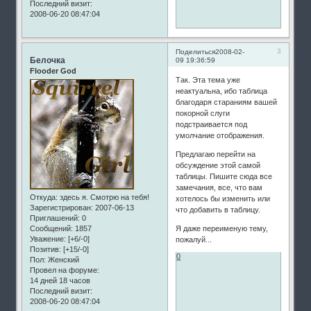
Последний визит:
2008-06-20 08:47:04
3
Поделиться
2008-02-
Белочка
09 19:36:59
Flooder God
Так. Эта тема уже
неактуальна, ибо таблица
благодаря стараниям вашей
покорной слуги
подстраивается под
умолчание отображения.
Предлагаю перейти на
обсуждение этой самой
таблицы. Пишите сюда все
замечания, все, что вам
Откуда:
здесь я. Смотрю на тебя!
хотелось бы изменить или
Зарегистрирован
: 2007-06-13
что добавить в таблицу.
Приглашений:
0
Сообщений:
1857
Я даже переименую тему,
Уважение:
[+6/-0]
пожалуй...
Позитив:
[+15/-0]
0
Пол:
Женский
Провел на форуме:
14 дней 18 часов
Последний визит:
2008-06-20 08:47:04