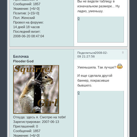
Вы не видели таблицу в
Сообщений:
1857
изначальном размере... Ну
Уважение:
[+6/-0]
ладно, уменьшу.
Позитив:
[+15/-0]
Пол:
Женский
0
Провел на форуме:
14 дней 18 часов
Последний визит:
2008-06-20 08:47:04
8
Поделиться
2008-02-
Белочка
09 21:27:56
Flooder God
Уменьшила. Так лучше?
И еще сделала другой
баннер, покрасивше
бывшего.
0
Откуда:
здесь я. Смотрю на тебя!
Зарегистрирован
: 2007-06-13
Приглашений:
0
Сообщений:
1857
Уважение:
[+6/-0]