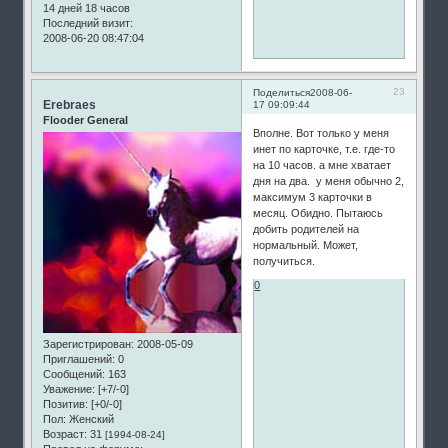
14 дней 18 часов
Последний визит:
2008-06-20 08:47:04
23
Поделиться
2008-06-
Erebraes
17 09:09:44
Flooder General
Вполне. Вот только у меня
инет по карточке, т.е. где-то
на 10 часов. а мне хватает
дня на два. у меня обычно 2,
максимум 3 карточки в
месяц. Обидно. Пытаюсь
добить родителей на
нормальный. Может,
получиться.
0
Зарегистрирован
: 2008-05-09
Приглашений:
0
Сообщений:
163
Уважение:
[+7/-0]
Позитив:
[+0/-0]
Пол:
Женский
Возраст:
31
[1994-08-24]