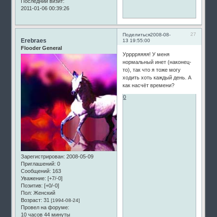
Последний визит:
2011-01-06 00:39:26
27
Поделиться
2008-08-
Erebraes
13 19:55:00
Flooder General
Урррряяяя! У меня
нормальный инет (наконец-
то), так что я тоже могу
ходить хоть каждый день. А
как насчёт времени?
0
Зарегистрирован
: 2008-05-09
Приглашений:
0
Сообщений:
163
Уважение:
[+7/-0]
Позитив:
[+0/-0]
Пол:
Женский
Возраст:
31
[1994-08-24]
Провел на форуме:
10 часов 44 минуты