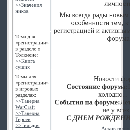
личност
>>
Значения
ников
Мы всегда рады новым 
особенности тем, к
регистрацией и активным
Тема для
форума
«регистрации»
в разделе о
Толкиене:
>>
Книга
сущих
Темы для
Новости фо
«регистрации»
Состояние форума:
в игровых
холодно... 
разделах:
>>
Таверна
События на форуме:
Лет
WarCraft
не у всех
>>
Таверна
С ДНЕМ РОЖДЕНИ
Героев
>>
Гильдия
Архив ново