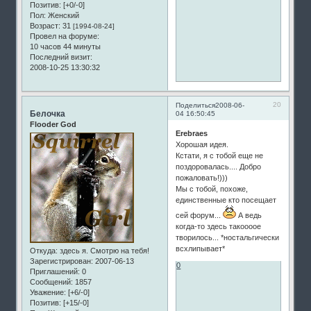
Позитив:
[+0/-0]
Пол:
Женский
Возраст:
31
[1994-08-24]
Провел на форуме:
10 часов 44 минуты
Последний визит:
2008-10-25 13:30:32
20
Поделиться
2008-06-
Белочка
04 16:50:45
Flooder God
Erebraes
Хорошая идея.
Кстати, я с тобой еще не
поздоровалась.... Добро
пожаловать!)))
Мы с тобой, похоже,
единственные кто посещает
сей форум...
А ведь
когда-то здесь такоооое
творилось... *ностальгически
всхлипывает*
Откуда:
здесь я. Смотрю на тебя!
Зарегистрирован
: 2007-06-13
0
Приглашений:
0
Сообщений:
1857
Уважение:
[+6/-0]
Позитив:
[+15/-0]