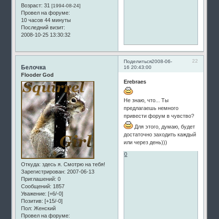
Возраст:
31
[1994-08-24]
Провел на форуме:
10 часов 44 минуты
Последний визит:
2008-10-25 13:30:32
22
Поделиться
2008-06-
Белочка
16 20:43:00
Flooder God
Erebraes
Не знаю, что... Ты
предлагаешь немного
привести форум в чувство?
Для этого, думаю, будет
достаточно заходить каждый
или через день)))
0
Откуда:
здесь я. Смотрю на тебя!
Зарегистрирован
: 2007-06-13
Приглашений:
0
Сообщений:
1857
Уважение:
[+6/-0]
Позитив:
[+15/-0]
Пол:
Женский
Провел на форуме: