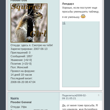
Flooder God
Линдарэ
Хорошо, если поступят еще
просьбы уменьшить таблицу,
я ее уменьшу.
+1
Откуда:
здесь я. Смотрю на тебя!
Зарегистрирован
: 2007-06-13
Приглашений:
0
Сообщений:
1857
Уважение:
[+6/-0]
Позитив:
[+15/-0]
Пол:
Женский
Провел на форуме:
14 дней 18 часов
Последний визит:
2008-06-20 08:47:04
6
Поделиться
2008-02-
Nairis
09 21:05:21
Flooder General
Да, от меня тоже просьба. Я
Откуда:
Уфа
это увидела, жуя бутерброд