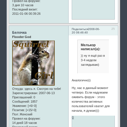
Провел на форуме:
3 дня 10 часов
Последний визит:
2011-01-06 00:39:26
25
Поделиться
2008-06-
Белочка
20 08:46:40
Flooder God
Мелькор
написал(а):
)) ну я ещё раз в
3-4 недели
заглядываю)
Аналогично))
Ну, нас в данный момент
Откуда:
здесь я. Смотрю на тебя!
четверо. Если надумаем
Зарегистрирован
: 2007-06-13
оживить форум - этого
Приглашений:
0
Сообщений:
1857
количества активных
Уважение:
[+6/-0]
пользователей хватит для
Позитив:
[+15/-0]
начала, я думаю)))
Пол:
Женский
0
Провел на форуме:
14 дней 18 часов
Последний визит: