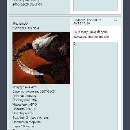
2008-06-20 08:47:04
26
Поделиться
2008-06-
Мелькор
20 23:23:36
Flooder Dark Vala
Ну я могу каждый день
заходить мне не трудно
0
Откуда:
Аст Ахэ
Зарегистрирован
: 2007-11-24
Приглашений:
0
Сообщений:
284
Уважение:
[+5/-0]
Позитив:
[+5/-0]
Пол:
Мужской
Возраст:
34
[1992-07-16]
Провел на форуме:
3 дня 10 часов