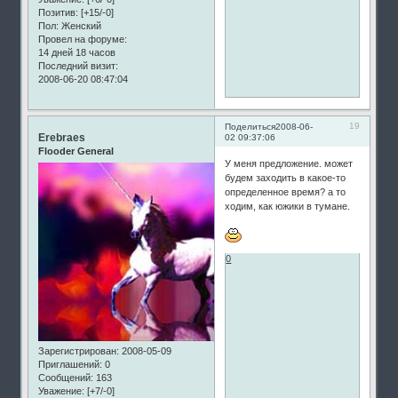
Позитив:
[+15/-0]
Пол:
Женский
Провел на форуме:
14 дней 18 часов
Последний визит:
2008-06-20 08:47:04
19
Поделиться
2008-06-
Erebraes
02 09:37:06
Flooder General
У меня предложение. может
будем заходить в какое-то
определенное время? а то
ходим, как южики в тумане.
0
Зарегистрирован
: 2008-05-09
Приглашений:
0
Сообщений:
163
Уважение:
[+7/-0]