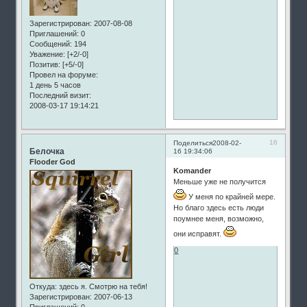
Зарегистрирован
: 2007-08-08
Приглашений:
0
Сообщений:
194
Уважение:
[+2/-0]
Позитив:
[+5/-0]
Провел на форуме:
1 день 5 часов
Последний визит:
2008-03-17 19:14:21
16
Поделиться
2008-02-
Белочка
16 19:34:06
Flooder God
Komander
Меньше уже не получится
У меня по крайней мере.
Но благо здесь есть люди
поумнее меня, возможно,
они исправят.
0
Откуда:
здесь я. Смотрю на тебя!
Зарегистрирован
: 2007-06-13
Приглашений:
0