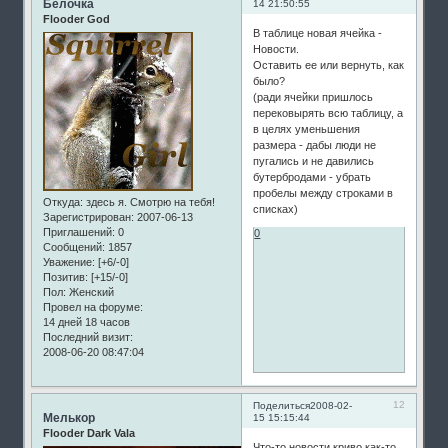
Белочка
14 21:50:55
Flooder God
В таблице новая ячейка -
Новости.
Оставить ее или вернуть, как
было?
(ради ячейки пришлось
перековырять всю таблицу, а
в целях уменьшения
размера - дабы люди не
пугались и не давились
бутербродами - убрать
пробелы между строками в
Откуда:
здесь я. Смотрю на тебя!
списках)
Зарегистрирован
: 2007-06-13
Приглашений:
0
0
Сообщений:
1857
Уважение:
[+6/-0]
Позитив:
[+15/-0]
Пол:
Женский
Провел на форуме:
14 дней 18 часов
Последний визит:
2008-06-20 08:47:04
12
Поделиться
2008-02-
Мелькор
15 15:15:44
Flooder Dark Vala
Что-то новости криво как-то.