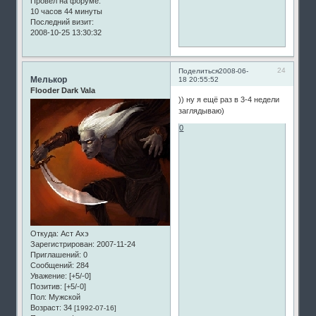
Провел на форуме:
10 часов 44 минуты
Последний визит:
2008-10-25 13:30:32
24
Поделиться
2008-06-
Мелькор
18 20:55:52
Flooder Dark Vala
)) ну я ещё раз в 3-4 недели
заглядываю)
0
Откуда:
Аст Ахэ
Зарегистрирован
: 2007-11-24
Приглашений:
0
Сообщений:
284
Уважение:
[+5/-0]
Позитив:
[+5/-0]
Пол:
Мужской
Возраст:
34
[1992-07-16]