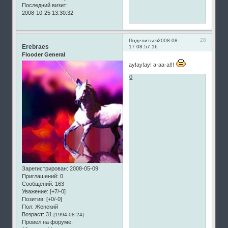
Последний визит:
2008-10-25 13:30:32
28
Поделиться
2008-08-
Erebraes
17 08:57:16
Flooder General
ау!ау!ау! а-аа-а!!!
0
Зарегистрирован
: 2008-05-09
Приглашений:
0
Сообщений:
163
Уважение:
[+7/-0]
Позитив:
[+0/-0]
Пол:
Женский
Возраст:
31
[1994-08-24]
Провел на форуме: