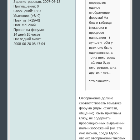
Зарегистрирован
: 2007-06-13
определим
Приглашений:
0
единое
Сообщений:
1857
отображение
Уважение:
[+6/-0]
форума! На
Позитив:
[+15/-0]
благо таблицы
Пол:
Женский
(пока она в
Провел на форуме:
процессе
14 дней 18 часов
написания )
Последний визит:
лучше чтобы у
2008-06-20 08:47:04
всех оно было
одинаковым, а
то на некоторых
таблица будет
смотреться, а на
других - нет...
Что скажете?
Отображение должно
соответствовать тематике
форума (игры, фэнтези,
общение), быть приятным
глазу, не содержать
провокационных выражений
и\или изображений (ну, это
уже лирика, среди Mybb-
овских отображений таковых