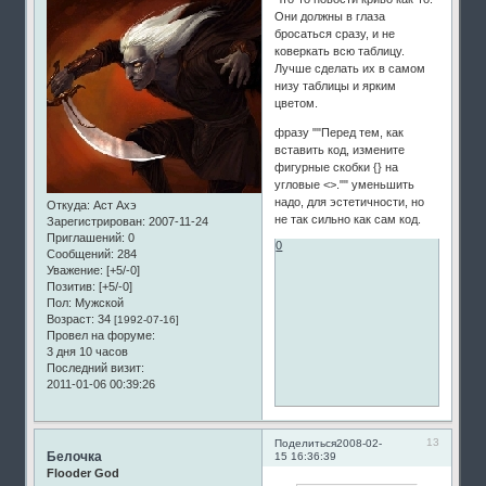
Они должны в глаза
бросаться сразу, и не
коверкать всю таблицу.
Лучше сделать их в самом
низу таблицы и ярким
цветом.
фразу ""Перед тем, как
вставить код, измените
фигурные скобки {} на
угловые <>."" уменьшить
надо, для эстетичности, но
Откуда:
Аст Ахэ
не так сильно как сам код.
Зарегистрирован
: 2007-11-24
Приглашений:
0
0
Сообщений:
284
Уважение:
[+5/-0]
Позитив:
[+5/-0]
Пол:
Мужской
Возраст:
34
[1992-07-16]
Провел на форуме:
3 дня 10 часов
Последний визит:
2011-01-06 00:39:26
13
Поделиться
2008-02-
Белочка
15 16:36:39
Flooder God