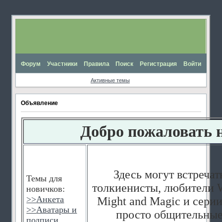
Форум
Участники
Правила
Поиск
Регистрация
Войти
Активные темы
Объявление
Добро пожаловать 
Здесь могут встречат
Темы для
толкиенисты, любители W
новичков:
>>
Анкета
Might and Magic и серии
>>
Аватары и
просто общительные
подписи