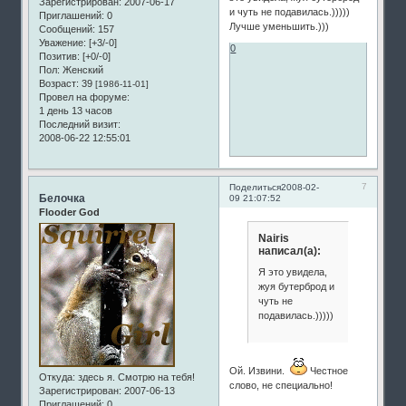
Зарегистрирован
: 2007-06-17
и чуть не подавилась.)))))
Приглашений:
0
Лучше уменьшить.)))
Сообщений:
157
Уважение:
[+3/-0]
0
Позитив:
[+0/-0]
Пол:
Женский
Возраст:
39
[1986-11-01]
Провел на форуме:
1 день 13 часов
Последний визит:
2008-06-22 12:55:01
7
Поделиться
2008-02-
Белочка
09 21:07:52
Flooder God
Nairis
написал(а):
Я это увидела,
жуя бутерброд и
чуть не
подавилась.)))))
Ой. Извини.
Честное
Откуда:
здесь я. Смотрю на тебя!
слово, не специально!
Зарегистрирован
: 2007-06-13
Приглашений:
0