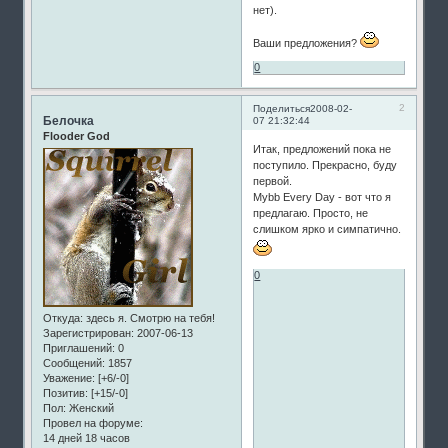
нет).
Ваши предложения?
0
2
Поделиться
2008-02-
Белочка
07 21:32:44
Flooder God
Итак, предложений пока не
поступило. Прекрасно, буду
первой.
Mybb Every Day - вот что я
предлагаю. Просто, не
слишком ярко и симпатично.
0
Откуда:
здесь я. Смотрю на тебя!
Зарегистрирован
: 2007-06-13
Приглашений:
0
Сообщений:
1857
Уважение:
[+6/-0]
Позитив:
[+15/-0]
Пол:
Женский
Провел на форуме:
14 дней 18 часов