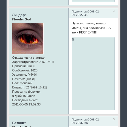
4
Поделиться
2008-02-
Линдарэ
09 20:27:41
Flooder God
Ну все отлично, только,
ИМХО, она великовата... А
так - РЕСПЕКТ!!!!
0
Откуда:
ушла в астрал
Зарегистрирован
: 2007-06-11
Приглашений:
0
Сообщений:
1620
Уважение:
[+4/-0]
Позитив:
[+5/-0]
Пол:
Женский
Возраст:
32
[1993-10-22]
Провел на форуме:
9 дней 15 часов
Последний визит:
2011-08-05 19:02:33
5
Поделиться
2008-02-
Белочка
09 20:37:56