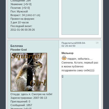
Сообщений:
284
Уважение:
[+5/-0]
Позитив:
[+5/-0]
Пол:
Мужской
Возраст:
34
[1992-07-16]
Провел на форуме:
3 дня 10 часов
Последний визит:
2011-01-06 00:39:26
18
Поделиться
2008-04-
Белочка
02 20:44:50
Flooder God
Мелькор
пардон, забылась....
Сменила. Кстати, первый раз
в жизни публично
поздравила саму себя)))))
0
Откуда:
здесь я. Смотрю на тебя!
Зарегистрирован
: 2007-06-13
Приглашений:
0
Сообщений:
1857
Уважение:
[+6/-0]