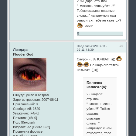
2 Линдарэ: отрывок
"..можешь лишь убить!!!"
Тобою сказаны опасные
слова..." напрямую к нам
относится, тебе не кажется?
:devil:
0
14
Поделиться
2007-11-
Линдарэ
02 11:43:39
Flooder God
Саурон - ЛАПОЧКА!!! ))))
Не надо его теткой
называть!)))))
Белочка
написал(а):
2 Линдарэ:
Откуда:
ушла в астрал
отрывок
Зарегистрирован
: 2007-06-11
"..можешь лишь
Приглашений:
0
убить!!!" Тобою
Сообщений:
1620
Уважение:
[+4/-0]
сказаны
Позитив:
[+5/-0]
опасные
Пол:
Женский
слова..."
Возраст:
32
[1993-10-22]
напрямую к нам
Провел на форуме:
относится, тебе