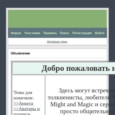
Форум
Участники
Правила
Поиск
Регистрация
Войти
Активные темы
Объявление
Добро пожаловать 
Здесь могут встречат
Темы для
толкиенисты, любители W
новичков:
>>
Анкета
Might and Magic и серии
>>
Аватары и
просто общительные
подписи