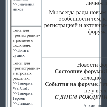
личност
>>
Значения
ников
Мы всегда рады новым 
особенности тем, к
регистрацией и активным
Тема для
форума
«регистрации»
в разделе о
Толкиене:
>>
Книга
сущих
Темы для
Новости фо
«регистрации»
Состояние форума:
в игровых
холодно... 
разделах:
>>
Таверна
События на форуме:
Лет
WarCraft
не у всех
>>
Таверна
С ДНЕМ РОЖДЕНИ
Героев
>>
Гильдия
Архив ново