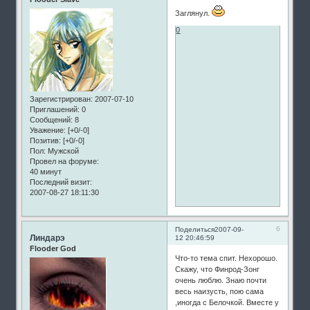
Заглянул.
0
Зарегистрирован
: 2007-07-10
Приглашений:
0
Сообщений:
8
Уважение:
[+0/-0]
Позитив:
[+0/-0]
Пол:
Мужской
Провел на форуме:
40 минут
Последний визит:
2007-08-27 18:11:30
6
Поделиться
2007-09-
Линдарэ
12 20:46:59
Flooder God
Что-то тема спит. Нехорошо.
Скажу, что Финрод-Зонг
очень люблю. Знаю почти
весь наизусть, пою сама
,иногда с Белочкой. Вместе у