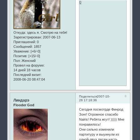
0
Откуда:
здесь я. Смотрю на тебя!
Зарегистрирован
: 2007-06-13
Приглашений:
0
Сообщений:
1857
Уважение:
[+6/-0]
Позитив:
[+15/-0]
Пол:
Женский
Провел на форуме:
14 дней 18 часов
Последний визит:
2008-06-20 08:47:04
8
Поделиться
2007-10-
Линдарэ
26 17:18:36
Flooder God
Сегодня посмотрде Финрод
Зонг! Огромное спасибо
Nairis! Ребята жгут! ))))) Мне
понравилось!
Они сильно изменили
партитуру и выуинули из
одной-двух песен часть