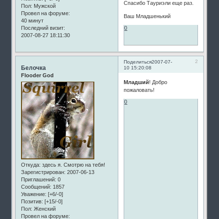
Спасибо Тауриэли еще раз.
Пол:
Мужской
Провел на форуме:
Ваш Младшенький
40 минут
0
Последний визит:
2007-08-27 18:11:30
2
Поделиться
2007-07-
Белочка
10 15:20:08
Flooder God
Младший
! Добро
пожаловать!
0
Откуда:
здесь я. Смотрю на тебя!
Зарегистрирован
: 2007-06-13
Приглашений:
0
Сообщений:
1857
Уважение:
[+6/-0]
Позитив:
[+15/-0]
Пол:
Женский
Провел на форуме: