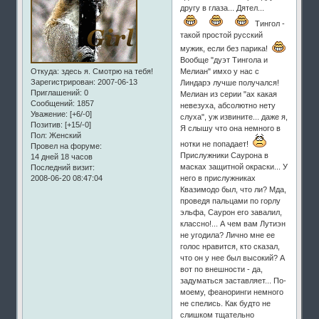
другу в глаза... Дятел...
Тингол -
такой простой русский
мужик, если без парика!
Вообще "дуэт Тингола и
Откуда:
здесь я. Смотрю на тебя!
Мелиан" имхо у нас с
Зарегистрирован
: 2007-06-13
Линдарэ лучше получался!
Приглашений:
0
Мелиан из серии "ах какая
Сообщений:
1857
невезуха, абсолютно нету
Уважение:
[+6/-0]
слуха", уж извините... даже я,
Позитив:
[+15/-0]
Я слышу что она немного в
Пол:
Женский
нотки не попадает!
Провел на форуме:
Прислужники Саурона в
14 дней 18 часов
масках защитной окраски... У
Последний визит:
2008-06-20 08:47:04
него в прислужниках
Квазимодо был, что ли? Мда,
проведя пальцами по горлу
эльфа, Саурон его завалил,
классно!... А чем вам Лутиэн
не угодила? Лично мне ее
голос нравится, кто сказал,
что он у нее был высокий? А
вот по внешности - да,
задуматься заставляет... По-
моему, феаноринги немного
не спелись. Как будто не
слишком тщательно