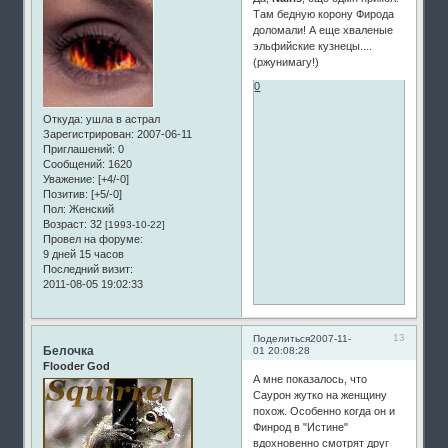
Там бедную корону Фирода
доломали! А еще хваленые
эльфийские кузнецы....
(ржунимагу!)
0
Откуда:
ушла в астрал
Зарегистрирован
: 2007-06-11
Приглашений:
0
Сообщений:
1620
Уважение:
[+4/-0]
Позитив:
[+5/-0]
Пол:
Женский
Возраст:
32
[1993-10-22]
Провел на форуме:
9 дней 15 часов
Последний визит:
2011-08-05 19:02:33
13
Поделиться
2007-11-
Белочка
01 20:08:28
Flooder God
А мне показалось, что
Саурон жутко на женщину
похож. Особенно когда он и
Финрод в "Истине"
вдохновенно смотрят друг