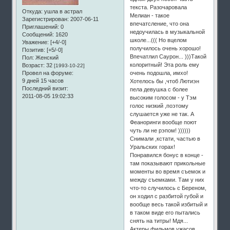
текста. Разочаровала
Откуда:
ушла в астрал
Мелиан - такое
Зарегистрирован
: 2007-06-11
впечатсление, что она
Приглашений:
0
недоучилась в музыкальной
Сообщений:
1620
школе...((( Но вцелом
Уважение:
[+4/-0]
получилось очень хорошо!
Позитив:
[+5/-0]
Впечатлил Саурон... )))Такой
Пол:
Женский
колоритный! Эта роль ему
Возраст:
32
[1993-10-22]
очень подошла, имхо!
Провел на форуме:
9 дней 15 часов
Хотелось бы ,чтоб Лютиэн
Последний визит:
пела девушка с более
2011-08-05 19:02:33
высоким голосом - у Тэм
голос низкий ,поэтому
слушается уже не так. А
Феаноринги вообще поют
чуть ли не рэпом! ))))))
Снимали ,кстати, частью в
Уральских горах!
Понравился бонус в конце -
там показывают прикольные
моменты во время съемок и
между съемками. Там у них
что-то случилось с Береном,
он ходил с разбитой губой и
вообще весь такой избитый и
в таком виде его пытались
снять на титры! Мдя...
Актеры фильмов ужасов