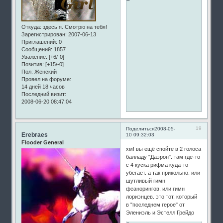
Откуда:
здесь я. Смотрю на тебя!
Зарегистрирован
: 2007-06-13
Приглашений:
0
Сообщений:
1857
Уважение:
[+6/-0]
Позитив:
[+15/-0]
Пол:
Женский
Провел на форуме:
14 дней 18 часов
Последний визит:
2008-06-20 08:47:04
19
Поделиться
2008-05-
Erebraes
10 09:32:03
Flooder General
хм! вы ещё спойте в 2 голоса
балладу "Даэрон". там где-то
с 4 куска рифма куда-то
убегает. а так прикольно. или
шутливый гимн
феанорингов. или гимн
лориэнцев. это тот, который
в "последнем герое" от
Элениэль и Эстелл Грейдо