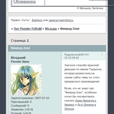
Обливиона
© Мелькор, Белочка
Привет, Гость!
Войдите
или
зарегистрируйтесь
.
»
Our Flooder FoRuM
»
Музыка
»
Финрод-Зонг
Страница:
1
Финрод-Зонг
1
Поделиться
2007-07-
Младший
10 15:18:42
Flooder Slave
Заочное спасибо мрачной
девушке по имени Тауриэль,
которая разместила на
своем сайте темы из этого
прекрасного произведения.
Всем, кто не знает про
"Финрод-Зонг", особенно
хотел бы посоветовать
Зарегистрирован
: 2007-07-10
скачать
Арию Финрода к
Приглашений:
0
Амариэ
и
Дуэт Берена и
Сообщений:
8
Лютиэн
.
Уважение:
[+0/-0]
Позитив:
[+0/-0]