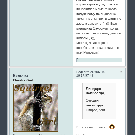
мирно курят в углу! Так же
понравился момент, когда
полуживому по сценарию,
лежащему за земле Финроду
давали закурить! ))))) Еще
ржала над Сауроном, когда
он расчесывал свои длинные
волосы! )))))
Короче, люди хорошо
поработали, пока сняли это
все! Молодцы!
0
9
Поделиться
2007-10-
Белочка
26 17:57:48
Flooder God
Линдарэ
написал(а):
Сегодня
посмотрде
Финрод Зонг
Интересное слово...