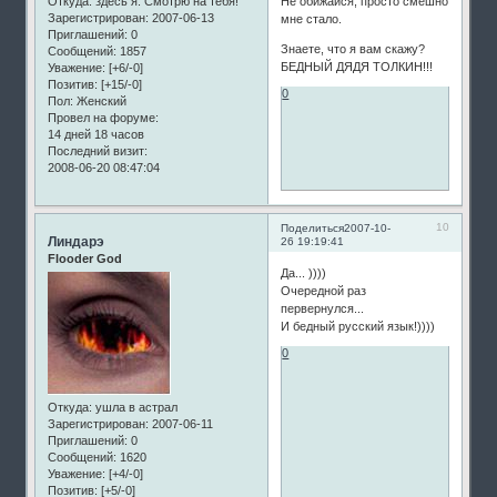
Откуда:
здесь я. Смотрю на тебя!
Не обижайся, просто смешно
Зарегистрирован
: 2007-06-13
мне стало.
Приглашений:
0
Знаете, что я вам скажу?
Сообщений:
1857
БЕДНЫЙ ДЯДЯ ТОЛКИН!!!
Уважение:
[+6/-0]
Позитив:
[+15/-0]
0
Пол:
Женский
Провел на форуме:
14 дней 18 часов
Последний визит:
2008-06-20 08:47:04
10
Поделиться
2007-10-
Линдарэ
26 19:19:41
Flooder God
Да... ))))
Очередной раз
первернулся...
И бедный русский язык!))))
0
Откуда:
ушла в астрал
Зарегистрирован
: 2007-06-11
Приглашений:
0
Сообщений:
1620
Уважение:
[+4/-0]
Позитив:
[+5/-0]