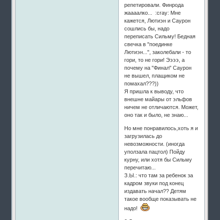
репетировали. Финрода
жаааалко... :cray: Мне
кажется, Лютиэн и Саурон
сошлись бы, надо
переписать Сильму! Бедная
свечка в "поединке
Лютиэн...", заколебали - то
гори, то не гори! Ээээ, а
почему на "Финал" Саурон
не вышел, плащиком не
помахал???))
Я пришла к выводу, что
внешне майары от эльфов
ничем не отличаются. Может,
оно так и было, не знаю...
Но мне понравилось,хоть я и
загрузилась до
невозможности. (иногда
уползала пацтол) Пойду
курну, или хотя бы Сильму
перечитаю...
З.Ы.: что там за ребенок за
кадром звуки под конец
издавать начал?? Детям
такое вообще показывать не
надо!