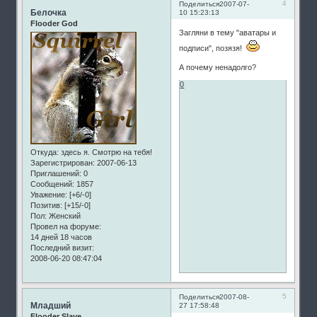
4
Поделиться
2007-07-
Белочка
10 15:23:13
Flooder God
Загляни в тему "аватары и
подписи", позязя!
А почему ненадолго?
0
Откуда:
здесь я. Смотрю на тебя!
Зарегистрирован
: 2007-06-13
Приглашений:
0
Сообщений:
1857
Уважение:
[+6/-0]
Позитив:
[+15/-0]
Пол:
Женский
Провел на форуме:
14 дней 18 часов
Последний визит:
2008-06-20 08:47:04
5
Поделиться
2007-08-
Младший
27 17:58:48
Flooder Slave