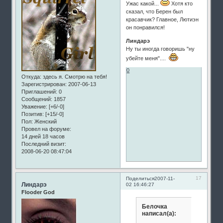
Ужас какой...
Хотя кто
сказал, что Берен был
красавчик? Главное, Лютиэн
он понравился!
Линдарэ
Ну ты иногда говоришь "ну
убейте меня"....
0
Откуда:
здесь я. Смотрю на тебя!
Зарегистрирован
: 2007-06-13
Приглашений:
0
Сообщений:
1857
Уважение:
[+6/-0]
Позитив:
[+15/-0]
Пол:
Женский
Провел на форуме:
14 дней 18 часов
Последний визит:
2008-06-20 08:47:04
17
Поделиться
2007-11-
Линдарэ
02 16:46:27
Flooder God
Белочка
написал(а):