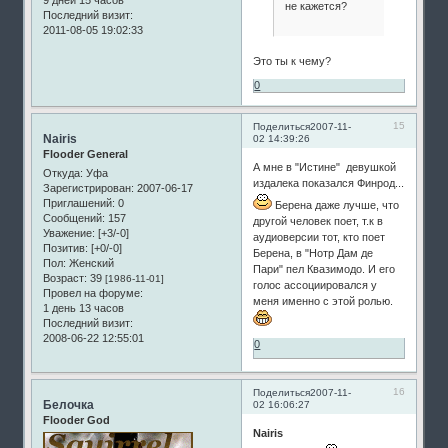
9 дней 15 часов
не кажется?
Последний визит:
2011-08-05 19:02:33
Это ты к чему?
0
15
Поделиться
2007-11-
Nairis
02 14:39:26
Flooder General
А мне в "Истине" девушкой
Откуда:
Уфа
издалека показался Финрод...
Зарегистрирован
: 2007-06-17
Приглашений:
0
Берена даже лучше, что
Сообщений:
157
другой человек поет, т.к в
Уважение:
[+3/-0]
аудиоверсии тот, кто поет
Позитив:
[+0/-0]
Берена, в "Нотр Дам де
Пол:
Женский
Пари" пел Квазимодо. И его
Возраст:
39
[1986-11-01]
голос ассоциировался у
Провел на форуме:
меня именно с этой ролью.
1 день 13 часов
Последний визит:
2008-06-22 12:55:01
0
16
Поделиться
2007-11-
Белочка
02 16:06:27
Flooder God
Nairis