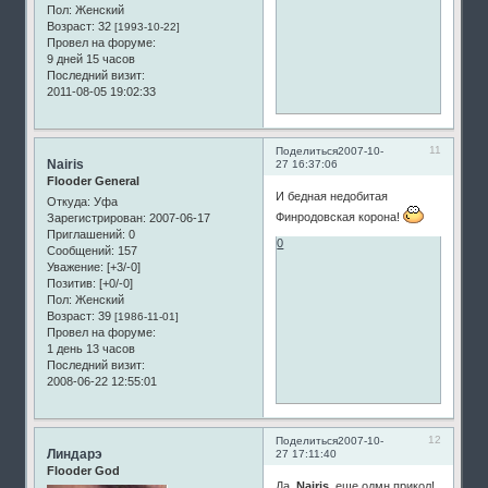
Пол:
Женский
Возраст:
32
[1993-10-22]
Провел на форуме:
9 дней 15 часов
Последний визит:
2011-08-05 19:02:33
11
Поделиться
2007-10-
Nairis
27 16:37:06
Flooder General
И бедная недобитая
Откуда:
Уфа
Финродовская корона!
Зарегистрирован
: 2007-06-17
Приглашений:
0
0
Сообщений:
157
Уважение:
[+3/-0]
Позитив:
[+0/-0]
Пол:
Женский
Возраст:
39
[1986-11-01]
Провел на форуме:
1 день 13 часов
Последний визит:
2008-06-22 12:55:01
12
Поделиться
2007-10-
Линдарэ
27 17:11:40
Flooder God
Да,
Nairis
, еще одмн прикол!