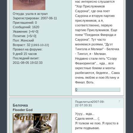
нас интересно слушается
"Хор Прислужников
Саурона", где она поет
Откуда:
ушла в астрал
Саурона и вторую партию
Зарегистрирован
: 2007-06-11
прислужников, а я,
Приглашений:
0
соответственно, первую
Сообщений:
1620
партию Прислужников. Еще
Уважение:
[+4/-0]
поем "Поединок Финрода и
Позитив:
[+5/-0]
Саурона". Тут часто
Пол:
Женский
меняемся ролями, "Дуэт
Возраст:
32
[1993-10-22]
Тингола и Мелиан" - Белочка
Провел на форуме:
9 дней 15 часов
- Тингол, я - Мелиан.
Последний визит:
Недавно стали петь "Ссору
2011-08-05 19:02:33
Феанорингов"... нда... все
окрестные бомжи и менты
разбегаются, бедняги... Сама
очень люблю и пою Истину и
Финал. Воть.
0
7
Поделиться
2007-09-
Белочка
22 07:33:31
Flooder God
Уууу... мда...
Сдала меня.... (;
Я толком не пою. Я просто в
ритм подвываю.