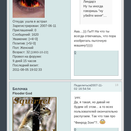
Линдарэ
Ну ты иногда
говоришь "ну
убейте меня"....
Откуда:
ушла в астрал
Зарегистрирован
: 2007-06-11
Приглашений:
0
Ааа....))) Гы!!! На что ты
Сообщений:
1620
всегда отвечаешь, что пора
Уважение:
[+4/-0]
изобретать пыточную
Позитив:
[+5/-0]
машину!)))))
Пол:
Женский
Возраст:
32
[1993-10-22]
0
Провел на форуме:
9 дней 15 часов
Последний визит:
2011-08-05 19:02:33
18
Поделиться
2007-11-
Белочка
02 16:54:54
Flooder God
:yes:
Да, я такая, но давай не
будем об этом... а то всех
пользователей окончательно
распугаем. Так что там про
"Финрод-Зонг"?..
0