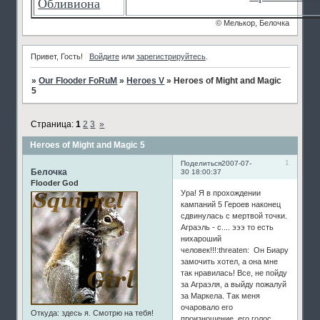
Обливиона
© Мелькор, Белочка
Привет, Гость!
Войдите
или
зарегистрируйтесь
.
»
Our Flooder FoRuM
»
Heroes V
»
Heroes of Might and Magic
5
Страница:
1
2
3
»
Heroes of Might and Magic 5
1
Поделиться
2007-07-
Белочка
30 18:00:37
Flooder God
Ура! Я в прохождении
кампаний 5 Героев наконец
сдвинулась с мертвой точки.
Аграэль - с.... эээ то есть
нихароший
человек!!!:threaten: Он Биару
замочить хотел, а она мне
так нравилась! Все, не пойду
за Аграэля, а выйду пожалуй
за Маркела. Так меня
очаровало его
Откуда:
здесь я. Смотрю на тебя!
произношение, его голос...