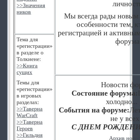
личност
>>
Значения
ников
Мы всегда рады новым 
особенности тем, к
регистрацией и активным
Тема для
форума
«регистрации»
в разделе о
Толкиене:
>>
Книга
сущих
Темы для
Новости фо
«регистрации»
Состояние форума:
в игровых
холодно... 
разделах:
>>
Таверна
События на форуме:
Лет
WarCraft
не у всех
>>
Таверна
С ДНЕМ РОЖДЕНИ
Героев
>>
Гильдия
Архив ново