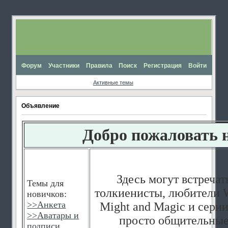
Форум
Участники
Правила
Поиск
Регистрация
Войти
Активные темы
Объявление
Добро пожаловать 
Здесь могут встречат
Темы для
толкиенисты, любители W
новичков:
>>
Анкета
Might and Magic и серии
>>
Аватары и
просто общительные
подписи