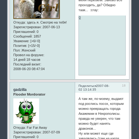
проходить, да? Обидно
таак... :cray:
0
Откуда:
здесь я. Смотрю на тебя!
Зарегистрирован
: 2007-06-13
Приглашений:
0
Сообщений:
1857
Уважение:
[+6/-0]
Позитив:
[+15/-0]
Пол:
Женский
Провел на форуме:
14 дней 18 часов
Последний визит:
2008-06-20 08:47:04
18
Поделиться
2007-08-
gadzilla
02 13:14:35
Flooder Mordorator
А там же, по-моему, выдают
под роспись посох, которым
можно превращать города
Акажемии в Некрополисы.
правда не уверен, что там
можно будет нанять
Откуда:
Far Far Away
драконов...
Зарегистрирован
: 2007-07-09
Ну или может еще где
Приглашений:
0
завалялись (там на карте,