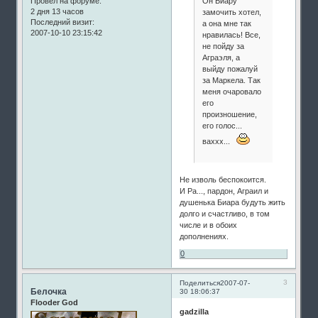
Он Биару
Провел на форуме:
2 дня 13 часов
замочить хотел,
Последний визит:
а она мне так
2007-10-10 23:15:42
нравилась! Все,
не пойду за
Аграэля, а
выйду пожалуй
за Маркела. Так
меня очаровало
его
произношение,
его голос...
ваххх...
Не изволь беспокоится.
И Ра..., пардон, Аграил и
душенька Биара будуть жить
долго и счастливо, в том
числе и в обоих
дополнениях.
0
3
Поделиться
2007-07-
Белочка
30 18:06:37
Flooder God
gadzilla