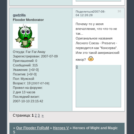
30
Поделиться
2007-08-
gadzilla
04 12:26:28
Flooder Mordorator
Почему-то у меня
впечатление, что что-то не
так...
Ориганальное названия
Лесного Союза - Preserve -
перводится как "Консерва".
Откуда:
Far Far Away
Или это такой американский
Зарегистрирован
: 2007-07-09
юмор?
Приглашений:
0
Сообщений:
315
0
Уважение:
[+0/-0]
Позитив:
[+0/-0]
Пол:
Мужской
Возраст:
19
[2007-07-09]
Провел на форуме:
2 дня 13 часов
Последний визит:
2007-10-10 23:15:42
Страница:
1
2
3
»
»
Our Flooder FoRuM
»
Heroes V
»
Heroes of Might and Magic
5