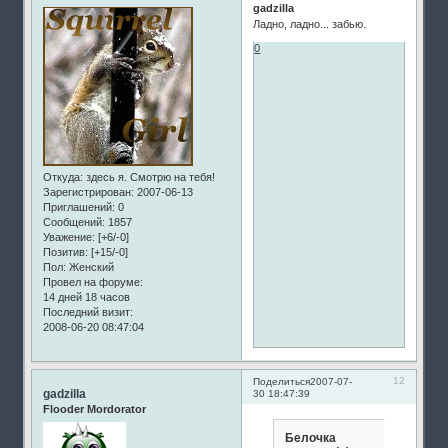
gadzilla
Ладно, ладно... забью.
0
Откуда:
здесь я. Смотрю на тебя!
Зарегистрирован
: 2007-06-13
Приглашений:
0
Сообщений:
1857
Уважение:
[+6/-0]
Позитив:
[+15/-0]
Пол:
Женский
Провел на форуме:
14 дней 18 часов
Последний визит:
2008-06-20 08:47:04
12
Поделиться
2007-07-
gadzilla
30 18:47:39
Flooder Mordorator
Белочка