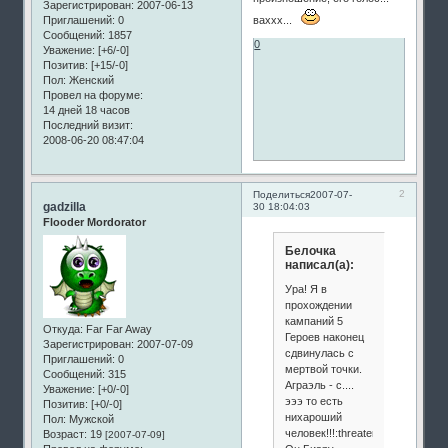
Зарегистрирован
: 2007-06-13
ваххх...
Приглашений:
0
Сообщений:
1857
0
Уважение:
[+6/-0]
Позитив:
[+15/-0]
Пол:
Женский
Провел на форуме:
14 дней 18 часов
Последний визит:
2008-06-20 08:47:04
2
Поделиться
2007-07-
gadzilla
30 18:04:03
Flooder Mordorator
Белочка
написал(а):
Ура! Я в
прохождении
кампаний 5
Откуда:
Far Far Away
Героев наконец
Зарегистрирован
: 2007-07-09
сдвинулась с
Приглашений:
0
мертвой точки.
Сообщений:
315
Аграэль - с....
Уважение:
[+0/-0]
эээ то есть
Позитив:
[+0/-0]
нихароший
Пол:
Мужской
человек!!!:threaten:
Возраст:
19
[2007-07-09]