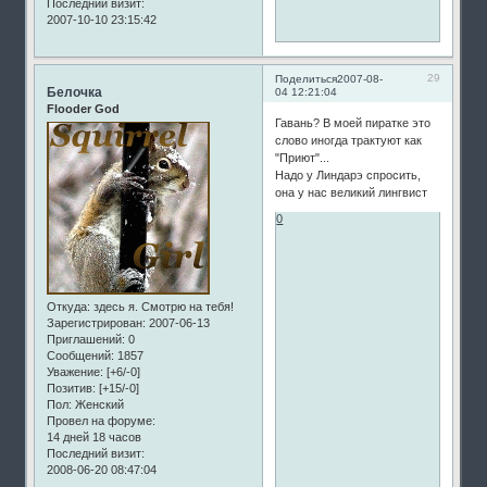
Последний визит:
2007-10-10 23:15:42
29
Поделиться
2007-08-
Белочка
04 12:21:04
Flooder God
Гавань? В моей пиратке это
слово иногда трактуют как
"Приют"...
Надо у Линдарэ спросить,
она у нас великий лингвист
0
Откуда:
здесь я. Смотрю на тебя!
Зарегистрирован
: 2007-06-13
Приглашений:
0
Сообщений:
1857
Уважение:
[+6/-0]
Позитив:
[+15/-0]
Пол:
Женский
Провел на форуме:
14 дней 18 часов
Последний визит:
2008-06-20 08:47:04