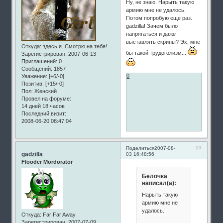
Ну, не знаю. Нарыть такую
армию мне не удалось.
Потом попробую еще раз.
gadzilla! Зачем было
напрягаться и даже
выставлять скрины? Эх, мне
Откуда:
здесь я. Смотрю на тебя!
бы такой трудоголизм...
Зарегистрирован
: 2007-06-13
Приглашений:
0
Сообщений:
1857
0
Уважение:
[+6/-0]
Позитив:
[+15/-0]
Пол:
Женский
Провел на форуме:
14 дней 18 часов
Последний визит:
2008-06-20 08:47:04
23
Поделиться
2007-08-
gadzilla
03 16:48:56
Flooder Mordorator
Белочка
написал(а):
Нарыть такую
армию мне не
удалось.
Откуда:
Far Far Away
Зарегистрирован
: 2007-07-09