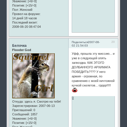
Уважение:
[+6/-0]
Позитив:
[+15/-0]
Пол:
Женский
Провел на форуме:
14 дней 18 часов
Последний визит:
2008-06-20 08:47:04
20
Поделиться
2007-08-
Белочка
02 21:54:03
Flooder God
Уфф, прошла эту миссию... и
уже в следующей опять
загвоздка. КАК ЭТОГО
ДОЛБАННОГО АРХИМАГА
ПОБЕДИТЬ???? У него
армия - огромная, по
сравнению с моей ничтожной
кучкой скелетов... грррр!!!!!
0
Откуда:
здесь я. Смотрю на тебя!
Зарегистрирован
: 2007-06-13
Приглашений:
0
Сообщений:
1857
Уважение:
[+6/-0]
Позитив:
[+15/-0]