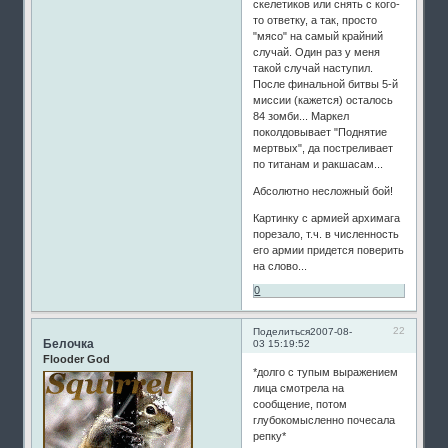
скелетиков или снять с кого-
то ответку, а так, просто
"мясо" на самый крайний
случай. Один раз у меня
такой случай наступил.
После финальной битвы 5-й
миссии (кажется) осталось
84 зомби... Маркел
поколдовывает "Поднятие
мертвых", да постреливает
по титанам и ракшасам...
Абсолютно несложный бой!
Картинку с армией архимага
порезало, т.ч. в численность
его армии придется поверить
на слово...
0
22
Поделиться
2007-08-
Белочка
03 15:19:52
Flooder God
*долго с тупым выражением
лица смотрела на
сообщение, потом
глубокомысленно почесала
репку*