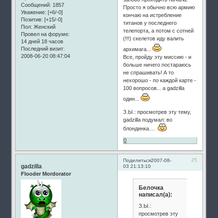
Сообщений:
1857
Просто я обычно всю армию
Уважение:
[+6/-0]
кончаю на истребление
Позитив:
[+15/-0]
титанов у последнего
Пол:
Женский
телепорта, а потом с сотней
Провел на форуме:
(!!!) скелетов иду валить
14 дней 18 часов
Последний визит:
архимага...
2008-06-20 08:47:04
Все, пройду эту миссию - и
больше ничего постараюсь
не спрашивать! А то
нехорошо - по каждой карте -
100 вопросов... а gadzilla
один...
З.Ы.: просмотрев эту тему,
gadzilla подумал: во
блондинка....
0
25
Поделиться
2007-08-
gadzilla
03 21:13:10
Flooder Mordorator
Белочка
написал(а):
З.Ы.:
просмотрев эту