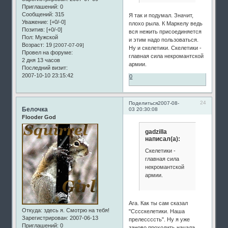
Приглашений:
0
Сообщений:
315
Я так и подумал. Значит,
Уважение:
[+0/-0]
плохо рыла. К Маркелу ведь
Позитив:
[+0/-0]
вся нежить присоединяется
Пол:
Мужской
и этим надо пользоваться.
Возраст:
19
[2007-07-09]
Ну и скелетики. Скелетики -
Провел на форуме:
главная сила некромантской
2 дня 13 часов
армии.
Последний визит:
2007-10-10 23:15:42
0
24
Поделиться
2007-08-
Белочка
03 20:30:08
Flooder God
gadzilla
написал(а):
Скелетики -
главная сила
некромантской
армии.
Ага. Как ты сам сказал
Откуда:
здесь я. Смотрю на тебя!
"Сссскелетики. Наша
Зарегистрирован
: 2007-06-13
прелессссть". Ну я уже
Приглашений:
0
заново проходить начала.