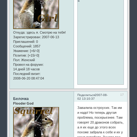
Откуда:
здесь я. Смотрю на тебя!
Зарегистрирован
: 2007-06-13
Приглашений:
0
Сообщений:
1857
Уважение:
[+6/-0]
Позитив:
[+15/-0]
Пол:
Женский
Провел на форуме:
14 дней 18 часов
Последний визит:
2008-06-20 08:47:04
17
Поделиться
2007-08-
Белочка
02 13:10:37
Flooder God
Завалила остроухих. Так им
и надо! Но теперь другая
проблема, посерьезнее. Там
говорят 20 драконов собрать,
а я их еще до этого всех
похоже забрала к себе и их у
меня перебили. Заново все