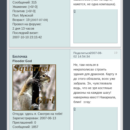
Сообщений:
315
кажется, не одна компашка).
Уважение:
[+0/-0]
Позитив:
[+0/-0]
0
Пол:
Мужской
Возраст:
19
[2007-07-09]
Провел на форуме:
2 дня 13 часов
Последний визит:
2007-10-10 23:15:42
19
Поделиться
2007-08-
Белочка
02 14:54:34
Flooder God
Не, там нельзя в
некрополисах строить
здания для драконов. Карту я
до этого облазила, всех уже
забрала. Эх, чувствовала
ведь, что не зря костяные
драконы на каждом шагу!
наверняка квест! Накаркала,
блин! :cray:
0
Откуда:
здесь я. Смотрю на тебя!
Зарегистрирован
: 2007-06-13
Приглашений:
0
Сообщений:
1857