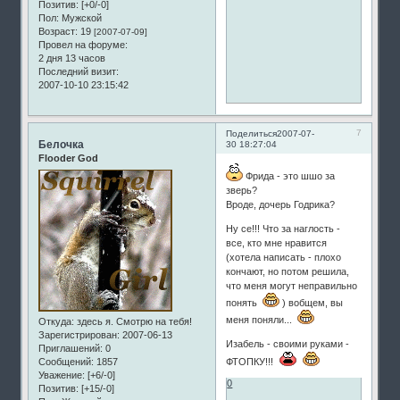
Позитив:
[+0/-0]
Пол:
Мужской
Возраст:
19
[2007-07-09]
Провел на форуме:
2 дня 13 часов
Последний визит:
2007-10-10 23:15:42
7
Поделиться
2007-07-
Белочка
30 18:27:04
Flooder God
Фрида - это шшо за
зверь?
Вроде, дочерь Годрика?
Ну се!!! Что за наглость -
все, кто мне нравится
(хотела написать - плохо
кончают, но потом решила,
что меня могут неправильно
понять
) вобщем, вы
меня поняли...
Откуда:
здесь я. Смотрю на тебя!
Зарегистрирован
: 2007-06-13
Изабель - своими руками -
Приглашений:
0
Сообщений:
1857
ФТОПКУ!!!
Уважение:
[+6/-0]
0
Позитив:
[+15/-0]