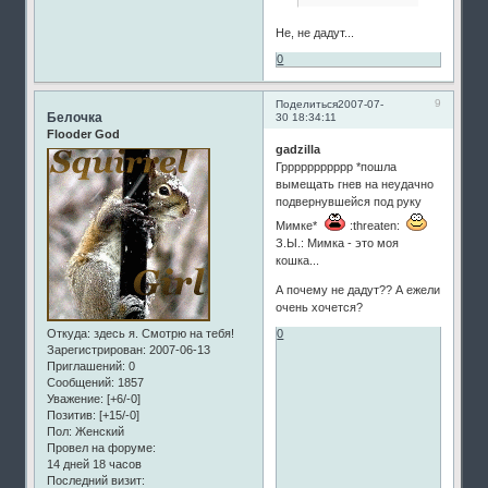
Не, не дадут...
0
9
Поделиться
2007-07-
Белочка
30 18:34:11
Flooder God
gadzilla
Гррррррррррр *пошла
вымещать гнев на неудачно
подвернувшейся под руку
Мимке*
:threaten:
З.Ы.: Мимка - это моя
кошка...
А почему не дадут?? А ежели
очень хочется?
Откуда:
здесь я. Смотрю на тебя!
0
Зарегистрирован
: 2007-06-13
Приглашений:
0
Сообщений:
1857
Уважение:
[+6/-0]
Позитив:
[+15/-0]
Пол:
Женский
Провел на форуме:
14 дней 18 часов
Последний визит: