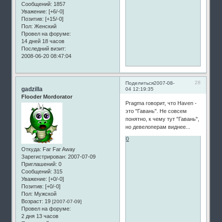
Сообщений:
1857
Уважение:
[+6/-0]
Позитив:
[+15/-0]
Пол:
Женский
Провел на форуме:
14 дней 18 часов
Последний визит:
2008-06-20 08:47:04
28
Поделиться
2007-08-
gadzilla
04 12:19:35
Flooder Mordorator
Pragma говорит, что Haven -
это "Гавань". Не совсем
понятно, к чему тут "Гавань",
но девелоперам виднее...
0
Откуда:
Far Far Away
Зарегистрирован
: 2007-07-09
Приглашений:
0
Сообщений:
315
Уважение:
[+0/-0]
Позитив:
[+0/-0]
Пол:
Мужской
Возраст:
19
[2007-07-09]
Провел на форуме:
2 дня 13 часов