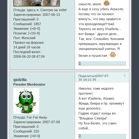
смысле, меня.
А еще я хочу убить Аграэля,
Откуда:
здесь я. Смотрю на тебя!
потому что он посмел
Зарегистрирован
: 2007-06-13
вякнуть, что ему нравится
Приглашений:
0
Сообщений:
1857
эта крокодилица!!!:bad:
Уважение:
[+6/-0]
Терпеть не могу Изабель...
Позитив:
[+15/-0]
вот Биара - другое дело....
Пол:
Женский
Так, все. Спокойно. Кончаем
Провел на форуме:
превращать окружающих в
14 дней 18 часов
эмоциональный унитаз. Я
Последний визит:
белая и пушистая.
2008-06-20 08:47:04
0
6
Поделиться
2007-07-
gadzilla
30 18:21:35
Flooder Mordorator
Николос тоже недолго
протянет.
А вот Изабель, Аграил,
Фрида, Биара и пр. проживут
еще доооолго...
Годрик отдаст концы во
Откуда:
Far Far Away
"Влыдках Севера".
Зарегистрирован
: 2007-07-09
Ну Кха-Белех, это само
Приглашений:
0
собой...
Сообщений:
315
0
Уважение:
[+0/-0]