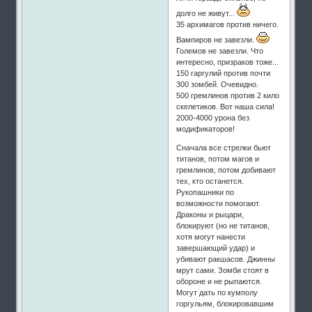
долго не живут...
35 архимагов против ничего.
Вампиров не завезли.
Големов не завезли. Что
интересно, призраков тоже...
150 гаргулий против почти
300 зомбей. Очевидно.
500 гремлинов против 2 кило
скелетиков. Вот наша сила!
2000-4000 урона без
модификаторов!
Сначала все стрелки бьют
титанов, потом магов и
гремлинов, потом добивают
тех, кто останется.
Рукопашники по
возможности помогают.
Драконы и рыцари,
блокируют (но не титанов,
хотя могут нанести
завершающий удар) и
убивают ракшасов. Джинны
мрут сами. Зомби стоят в
обороне и не рыпаются.
Могут дать по кумполу
горгульям, блокировавшим