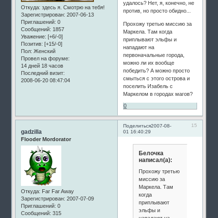
удалось? Нет, я, конечно, не
Откуда:
здесь я. Смотрю на тебя!
против, но просто обидно...
Зарегистрирован
: 2007-06-13
Приглашений:
0
Прохожу третью миссию за
Сообщений:
1857
Маркела. Там когда
Уважение:
[+6/-0]
приплывают эльфы и
Позитив:
[+15/-0]
нападают на
Пол:
Женский
первоначальные города,
Провел на форуме:
можно ли их вообще
14 дней 18 часов
победить? А можно просто
Последний визит:
смыться с этого острова и
2008-06-20 08:47:04
поселить Изабель с
Маркелом в городах магов?
0
15
Поделиться
2007-08-
gadzilla
01 16:40:29
Flooder Mordorator
Белочка
написал(а):
Прохожу третью
миссию за
Маркела. Там
Откуда:
Far Far Away
когда
Зарегистрирован
: 2007-07-09
приплывают
Приглашений:
0
эльфы и
Сообщений:
315