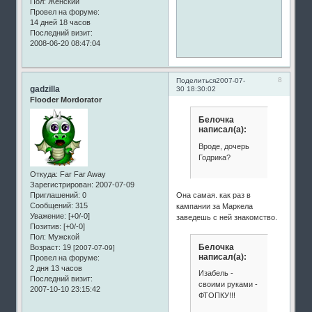
Пол:
Женский
Провел на форуме:
14 дней 18 часов
Последний визит:
2008-06-20 08:47:04
8
Поделиться
2007-07-
gadzilla
30 18:30:02
Flooder Mordorator
Белочка
написал(а):
Вроде, дочерь
Годрика?
Откуда:
Far Far Away
Зарегистрирован
: 2007-07-09
Приглашений:
0
Она самая. как раз в
Сообщений:
315
кампании за Маркела
Уважение:
[+0/-0]
заведешь с ней знакомство.
Позитив:
[+0/-0]
Пол:
Мужской
Белочка
Возраст:
19
[2007-07-09]
написал(а):
Провел на форуме:
2 дня 13 часов
Изабель -
Последний визит:
своими руками -
2007-10-10 23:15:42
ФТОПКУ!!!