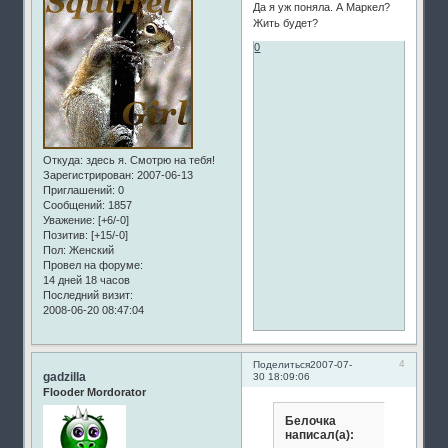
Да я уж поняла. А Маркел?
Жить будет?
0
Откуда:
здесь я. Смотрю на тебя!
Зарегистрирован
: 2007-06-13
Приглашений:
0
Сообщений:
1857
Уважение:
[+6/-0]
Позитив:
[+15/-0]
Пол:
Женский
Провел на форуме:
14 дней 18 часов
Последний визит:
2008-06-20 08:47:04
4
Поделиться
2007-07-
gadzilla
30 18:09:06
Flooder Mordorator
Белочка
написал(а):