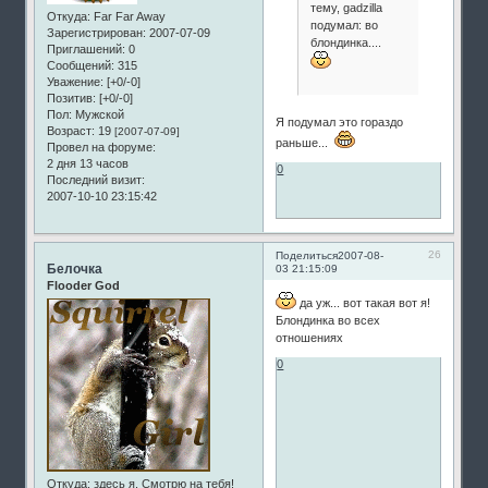
тему, gadzilla
Откуда:
Far Far Away
подумал: во
Зарегистрирован
: 2007-07-09
блондинка....
Приглашений:
0
Сообщений:
315
Уважение:
[+0/-0]
Позитив:
[+0/-0]
Пол:
Мужской
Я подумал это гораздо
Возраст:
19
[2007-07-09]
раньше...
Провел на форуме:
2 дня 13 часов
0
Последний визит:
2007-10-10 23:15:42
26
Поделиться
2007-08-
Белочка
03 21:15:09
Flooder God
да уж... вот такая вот я!
Блондинка во всех
отношениях
0
Откуда:
здесь я. Смотрю на тебя!