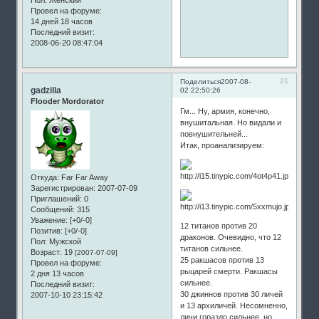
Пол:
Женский
Провел на форуме:
14 дней 18 часов
Последний визит:
2008-06-20 08:47:04
21
Поделиться
2007-08-
gadzilla
02 22:50:26
Flooder Mordorator
Гм... Ну, армия, конечно,
внушитальная. Но видали и
повнушительней...
Итак, проанализируем:
Откуда:
Far Far Away
Зарегистрирован
: 2007-07-09
Приглашений:
0
Сообщений:
315
Уважение:
[+0/-0]
12 титанов против 20
Позитив:
[+0/-0]
драконов. Очевидно, что 12
Пол:
Мужской
титанов сильнее.
Возраст:
19
[2007-07-09]
25 ракшасов против 13
Провел на форуме:
рыцарей смерти. Ракшасы
2 дня 13 часов
сильнее.
Последний визит:
30 джиннов против 30 личей
2007-10-10 23:15:42
и 13 архиличей. Несомненно,
личи гораздо сильнее, но