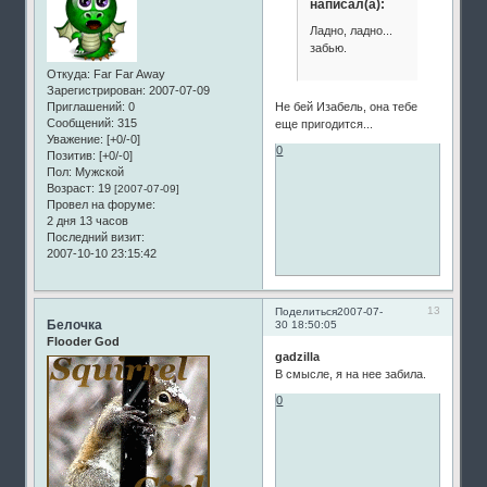
написал(а):
Ладно, ладно...
забью.
Откуда:
Far Far Away
Зарегистрирован
: 2007-07-09
Приглашений:
0
Не бей Изабель, она тебе
Сообщений:
315
еще пригодится...
Уважение:
[+0/-0]
0
Позитив:
[+0/-0]
Пол:
Мужской
Возраст:
19
[2007-07-09]
Провел на форуме:
2 дня 13 часов
Последний визит:
2007-10-10 23:15:42
13
Поделиться
2007-07-
Белочка
30 18:50:05
Flooder God
gadzilla
В смысле, я на нее забила.
0