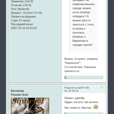
нападают на
Уважение:
[+0/-0]
первоначальные
Позитив:
[+0/-0]
города, можно
Пол:
Мужской
ли их вообще
Возраст:
19
[2007-07-09]
победить? А
Провел на форуме:
2 дня 13 часов
можно просто
Последний визит:
смыться с этого
2007-10-10 23:15:42
острова и
поселить
Изабель с
Маркелом в
городах магов?
Можно. И нужно. (первое)
*боромочет*
Сссскелетики. Нашшша
прелесссть.
0
16
Поделиться
2007-08-
Белочка
01 16:44:31
Flooder God
Привет, gadzilla.
Ладно, мочить так мочить.
Как скажете, Мастер.
0