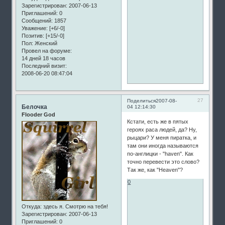
Зарегистрирован
: 2007-06-13
Приглашений:
0
Сообщений:
1857
Уважение:
[+6/-0]
Позитив:
[+15/-0]
Пол:
Женский
Провел на форуме:
14 дней 18 часов
Последний визит:
2008-06-20 08:47:04
27
Поделиться
2007-08-
Белочка
04 12:14:30
Flooder God
Кстати, есть же в пятых
героях раса людей, да? Ну,
рыцари? У меня пиратка, и
там они иногда называются
по-англицки - "haven". Как
точно перевести это слово?
Так же, как "Heaven"?
0
Откуда:
здесь я. Смотрю на тебя!
Зарегистрирован
: 2007-06-13
Приглашений:
0