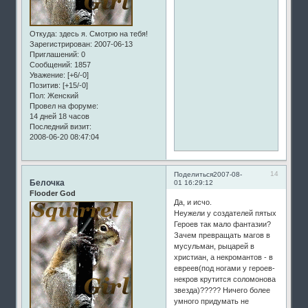
Откуда:
здесь я. Смотрю на тебя!
Зарегистрирован
: 2007-06-13
Приглашений:
0
Сообщений:
1857
Уважение:
[+6/-0]
Позитив:
[+15/-0]
Пол:
Женский
Провел на форуме:
14 дней 18 часов
Последний визит:
2008-06-20 08:47:04
14
Поделиться
2007-08-
Белочка
01 16:29:12
Flooder God
Да, и исчо.
Неужели у создателей пятых
Героев так мало фантазии?
Зачем превращать магов в
мусульман, рыцарей в
христиан, а некромантов - в
евреев(под ногами у героев-
некров крутится соломонова
звезда)????? Ничего более
умного придумать не