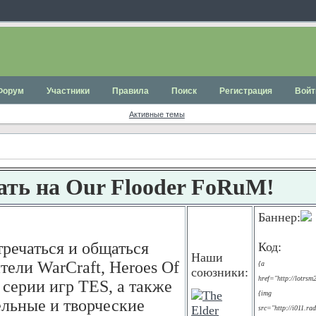
Форум
Участники
Правила
Поиск
Регистрация
Войт
Активные темы
ать на Our Flooder FoRuM!
Баннер:
тречаться и общаться
Код:
Наши
ели WarCraft, Heroes Of
{a
союзники:
href="http://lotrsm
 серии игр TES, а также
{img
льные и творческие
src="http://i011.rad