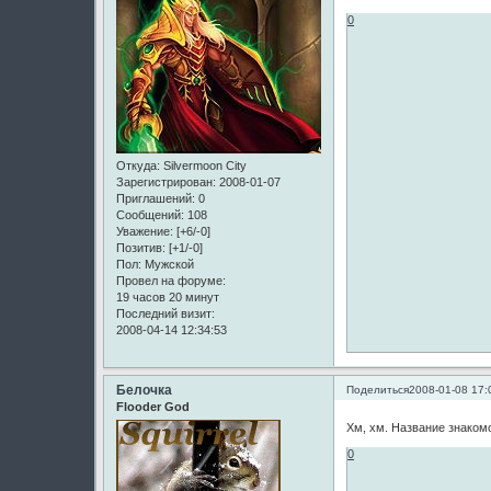
0
Откуда:
Silvermoon City
Зарегистрирован
: 2008-01-07
Приглашений:
0
Сообщений:
108
Уважение:
[+6/-0]
Позитив:
[+1/-0]
Пол:
Мужской
Провел на форуме:
19 часов 20 минут
Последний визит:
2008-04-14 12:34:53
Белочка
Поделиться
2008-01-08 17:
Flooder God
Хм, хм. Название знакомо
0