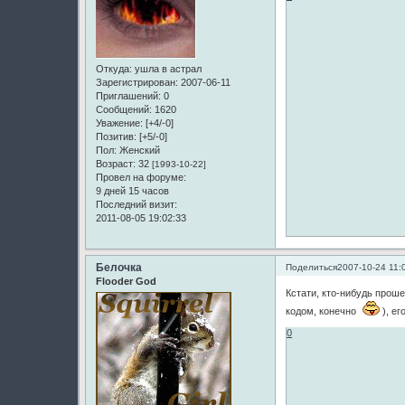
Откуда:
ушла в астрал
Зарегистрирован
: 2007-06-11
Приглашений:
0
Сообщений:
1620
Уважение:
[+4/-0]
Позитив:
[+5/-0]
Пол:
Женский
Возраст:
32
[1993-10-22]
Провел на форуме:
9 дней 15 часов
Последний визит:
2011-08-05 19:02:33
Белочка
Поделиться
2007-10-24 11:
Flooder God
Кстати, кто-нибудь проше
кодом, конечно
), ег
0