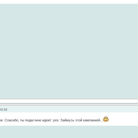
03:32
е. Спасибо, ты подал мне идею! :yes: Займусь этой кампанией...