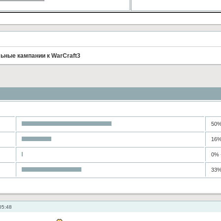
льные кампании к WarCraft3
50%
16%
0% 
33%
05:48