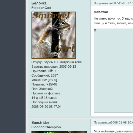
Белочка
Поделиться
2007-11-08 17:
Flooder God
Manowar
Не имею понятия. У нас 
Поищи в Сети, может, на
0
Откуда:
здесь я. Смотрю на тебя!
Зарегистрирован
: 2007-06-13
Приглашений:
0
Сообщений:
1857
Уважение:
[+6/-0]
Позитив:
[+15/-0]
Пол:
Женский
Провел на форуме:
14 дней 18 часов
Последний визит:
2008-06-20 08:47:04
Sunstrider
Поделиться
2008-01-08 16:
Flooder Champion
Моя любимая дополнитель