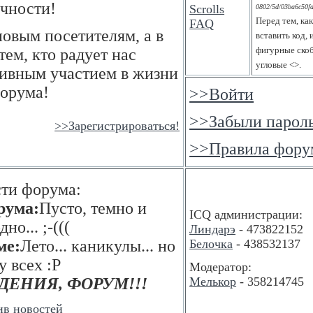
чности!
0802/5d/03ba6c50fa
Перед тем, ка
овым посетителям, а в
вставить код,
фигурные скоб
тем, кто радует нас
угловые <>.
тивным участием в жизни
орума!
>>Войти
>>Забыли парол
>>Зарегистрироваться!
>>Правила фору
ти форума:
рума:
Пусто, темно и
ICQ администрации:
но... ;-(((
Линдарэ
- 473822152
ме:
Лето... каникулы... но
Белочка
- 438532137
у всех :P
Модератор:
ДЕНИЯ, ФОРУМ!!!
Мелькор
- 358214745
ив новостей