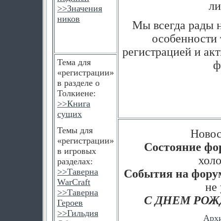
ли
>>
Значения
ников
Мы всегда рады н
особенности 
регистрацией и ак
Тема для
ф
«регистрации»
в разделе о
Толкиене:
>>
Книга
сущих
Темы для
Новос
«регистрации»
Состояние фо
в игровых
холод
разделах:
>>
Таверна
События на фору
WarCraft
не 
>>
Таверна
С ДНЕМ РОЖ
Героев
>>
Гильдия
Арх