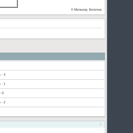
© Мелькор, Белочка
 - 3
 - 1
- 0
 - 2
1