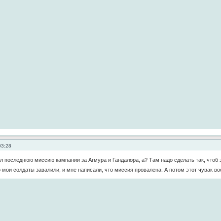
03:28
л последнюю миссию кампании за Агмура и Гандалора, а? Там надо сделать так, чтоб эт
о мои солдаты завалили, и мне написали, что миссия провалена. А потом этот чувак в