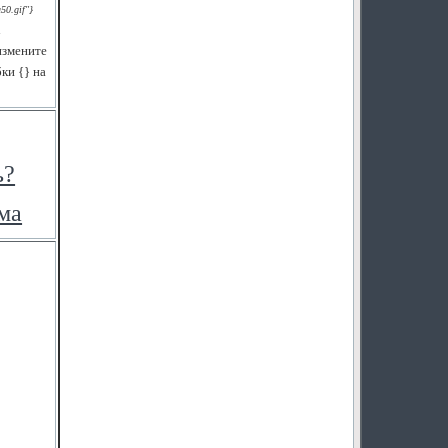
50.gif"}
к
 измените
ки {} на
ь?
ма