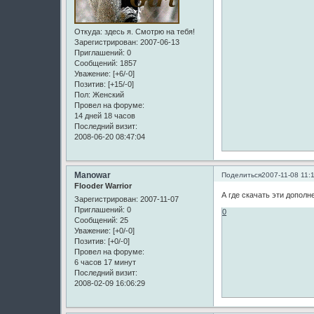
Откуда:
здесь я. Смотрю на тебя!
Зарегистрирован
: 2007-06-13
Приглашений:
0
Сообщений:
1857
Уважение:
[+6/-0]
Позитив:
[+15/-0]
Пол:
Женский
Провел на форуме:
14 дней 18 часов
Последний визит:
2008-06-20 08:47:04
Manowar
Поделиться
2007-11-08 11:
Flooder Warrior
А где скачать эти дополн
Зарегистрирован
: 2007-11-07
Приглашений:
0
0
Сообщений:
25
Уважение:
[+0/-0]
Позитив:
[+0/-0]
Провел на форуме:
6 часов 17 минут
Последний визит:
2008-02-09 16:06:29