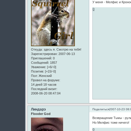
У меня - Мелфис и Крон
0
Откуда:
здесь я. Смотрю на тебя!
Зарегистрирован
: 2007-06-13
Приглашений:
0
Сообщений:
1857
Уважение:
[+6/-0]
Позитив:
[+15/-0]
Пол:
Женский
Провел на форуме:
14 дней 18 часов
Последний визит:
2008-06-20 08:47:04
Линдарэ
Поделиться
2007-10-23 08:
Flooder God
Возвращение Тьмы - рулии
Но Мелфис тоже ничего!
0