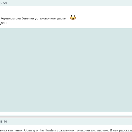
52:53
с Админом они были на установочном диске.
йдешь.
48:40
ная кампания: Coming of the Horde к сожалению, только на английском. В ней расска