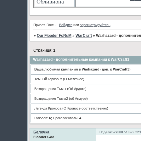
Обливиона
Привет, Гость!
Войдите
или
зарегистрируйтесь
.
»
Our Flooder FoRuM
»
WarCraft
»
Warhazard - дополните
Страница:
1
Warhazard - дополнительные кампании к WarCraft3
Ваша любимая кампания в Warhazard (доп. к WarCraft3)
Темный Горизонт (О Мелфисе)
Возвращение Тьмы (Об Арднте)
Возвращение Тьмы2 (об Агмуре)
Легенда Кроноса (О Кроносе соответственно)
Голосов:
6
;
Проголосовали:
4
Белочка
Поделиться
2007-10-22 22:
Flooder God