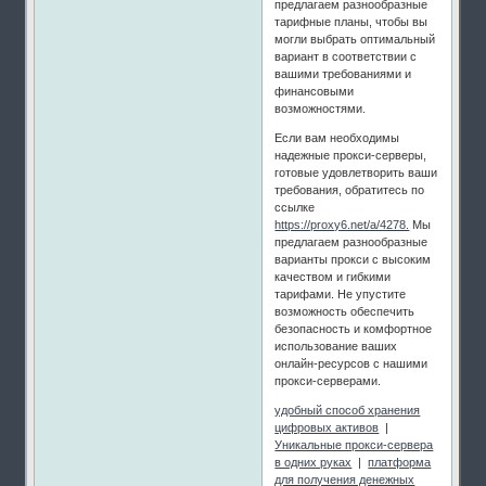
предлагаем разнообразные
тарифные планы, чтобы вы
могли выбрать оптимальный
вариант в соответствии с
вашими требованиями и
финансовыми
возможностями.
Если вам необходимы
надежные прокси-серверы,
готовые удовлетворить ваши
требования, обратитесь по
ссылке
https://proxy6.net/a/4278.
Мы
предлагаем разнообразные
варианты прокси с высоким
качеством и гибкими
тарифами. Не упустите
возможность обеспечить
безопасность и комфортное
использование ваших
онлайн-ресурсов с нашими
прокси-серверами.
удобный способ хранения
цифровых активов
|
Уникальные прокси-сервера
в одних руках
|
платформа
для получения денежных