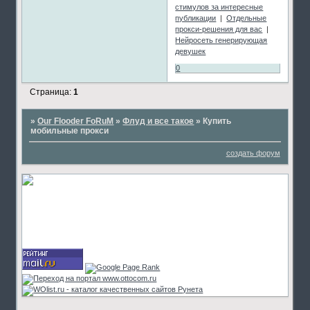
стимулов за интересные
публикации
|
Отдельные
прокси-решения для вас
|
Нейросеть генерирующая
девушек
0
Страница:
1
»
Our Flooder FoRuM
»
Флуд и все такое
»
Купить
мобильные прокси
создать форум