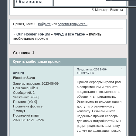
Обливиона
© Мелькор, Белочка
Привет, Гость!
Войдите
или
зарегистрируйтесь
.
»
Our Flooder FoRuM
»
Флуд и все такое
»
Купить
мобильные прокси
Страница:
1
Купить мобильные прокси
1
Поделиться
2023-06-
anluru
10 09:57:06
Flooder Slave
Прокси-серверы играют роль
Зарегистрирован
: 2023-06-09
в современном интернете,
Приглашений:
0
предоставляя возможность
Сообщений:
2
обеспечить приватность,
Уважение:
[+0/-0]
безопасность информации и
Позитив:
[+0/-0]
доступ к ограниченному
Провел на форуме:
7 минут
контенту. Если вы ищете
Последний визит:
надёжные прокси-серверы
2024-08-12 21:23:24
для своих потребностей, мы
рады предложить вам нашу
услугу по адаптации прокси.