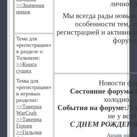
личност
>>
Значения
ников
Мы всегда рады новым 
особенности тем, к
регистрацией и активным
Тема для
форума
«регистрации»
в разделе о
Толкиене:
>>
Книга
сущих
Темы для
Новости фо
«регистрации»
Состояние форума:
в игровых
холодно... 
разделах:
>>
Таверна
События на форуме:
Лет
WarCraft
не у всех
>>
Таверна
С ДНЕМ РОЖДЕНИ
Героев
>>
Гильдия
Архив ново