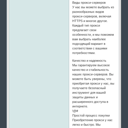
Виды прокси-серверов
У нас вы можете выбрать из
разнообразных видов
прокси-серверов, включая
HTTPS и многое другое.
Каждый тип прокси
предлагает свои
особенности, и мы поможем
вам выбрать наиболее
подходящий вариант в
соответствии с вашими
потребностями.
Качество и надежность
Мы гарантируем высокое
качество и стабильность
наших прокси-серверов. Вы
можете быть уверены, что
приобретая прокси у нас, вы
получаете безопасный
инструмент для вашей
защиты данных и
расширенного доступа в
интернете.
!@#
Простой процесс покупки
Приобретение прокси у нас
легко и быстро. Мы