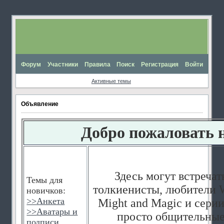
Форум
Участники
Правила
Поиск
Регистрация
Войти
Активные темы
Объявление
Добро пожаловать 
Здесь могут встречат
Темы для
толкиенисты, любители W
новичков:
>>
Анкета
Might and Magic и серии
>>
Аватары и
просто общительные
подписи